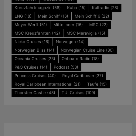
Kreuzfahrtmagazin
(56)
Kuba
(15)
Kultradio
(28)
LNG
(18)
Mein Schiff
(16)
Mein Schiff 6
(22)
Meyer Werft
(51)
Mittelmeer
(16)
MSC
(22)
MSC Kreuzfahrten
(42)
MSC Meraviglia
(15)
Nicko Cruises
(16)
Norwegen
(14)
Norwegian Bliss
(14)
Norwegian Cruise Line
(80)
Oceania Cruises
(23)
Onboard Radio
(18)
P&O Cruises
(14)
Podcast
(53)
Princess Cruises
(40)
Royal Caribbean
(37)
Royal Caribbean International
(21)
Taufe
(15)
Thorsten Castle
(48)
TUI Cruises
(109)