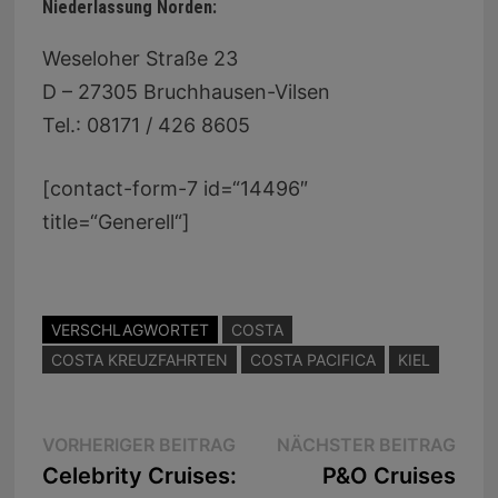
Niederlassung Norden:
Weseloher Straße 23
D – 27305 Bruchhausen-Vilsen
Tel.: 08171 / 426 8605
[contact-form-7 id=“14496″
title=“Generell“]
VERSCHLAGWORTET
COSTA
COSTA KREUZFAHRTEN
COSTA PACIFICA
KIEL
Beitragsnavigation
Vorheriger
Näc
VORHERIGER BEITRAG
NÄCHSTER BEITRAG
Beitrag:
Beit
Celebrity Cruises:
P&O Cruises