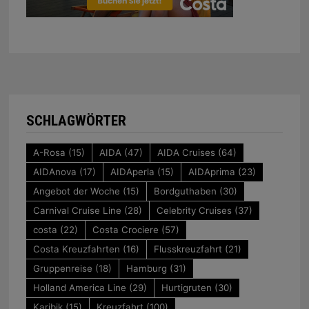
SCHLAGWÖRTER
A-Rosa
(15)
AIDA
(47)
AIDA Cruises
(64)
AIDAnova
(17)
AIDAperla
(15)
AIDAprima
(23)
Angebot der Woche
(15)
Bordguthaben
(30)
Carnival Cruise Line
(28)
Celebrity Cruises
(37)
costa
(22)
Costa Crociere
(57)
Costa Kreuzfahrten
(16)
Flusskreuzfahrt
(21)
Gruppenreise
(18)
Hamburg
(31)
Holland America Line
(29)
Hurtigruten
(30)
Karibik
(15)
Kreuzfahrt
(100)