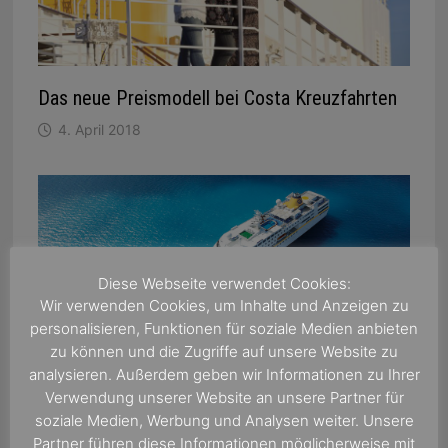
Das neue Preismodell bei Costa Kreuzfahrten
4. April 2018
Diese Webseite verwendet Cookies:
Wir verwenden Cookies, um Inhalte und Anzeigen zu
personalisieren, Funktionen für soziale Medien anbieten
Die MS Hamburg lädt Sie ein
zu können und die Zugriffe auf unsere Website zu
analysieren. Außerdem geben wir Informationen zu Ihrer
19. Januar 2017
Verwendung unserer Website an unsere Partner für
soziale Medien, Werbung und Analysen weiter. Unsere
Partner führen diese Informationen möglicherweise mit