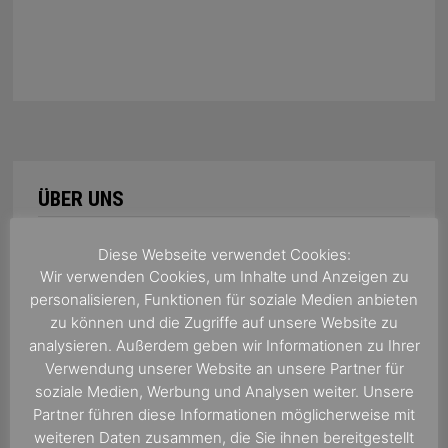
ÜBER UNS
Wir sind eine Kreuzfahrtagentur mit
Diese Webseite verwendet Cookies:
jahrelanger Erfahrung in der Betreuung von
Wir verwenden Cookies, um Inhalte und Anzeigen zu
individuellen Kunden aus ganz Deutschland,
personalisieren, Funktionen für soziale Medien anbieten
zu können und die Zugriffe auf unsere Website zu
Österreich und der Schweiz. Zudem
analysieren. Außerdem geben wir Informationen zu Ihrer
betreuuen wir für zahlreiche deutsche
Verwendung unserer Website an unsere Partner für
Medienunternehmen Gruppenreisen in die
soziale Medien, Werbung und Analysen weiter. Unsere
ganze Welt! Wir bieten Ihnen dabei eine
Partner führen diese Informationen möglicherweise mit
einzigartige Bestpreisgarantie!
weiteren Daten zusammen, die Sie ihnen bereitgestellt