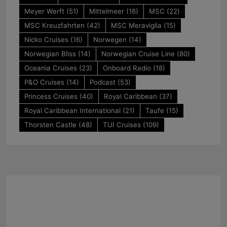
Meyer Werft
(51)
Mittelmeer
(16)
MSC
(22)
MSC Kreuzfahrten
(42)
MSC Meraviglia
(15)
Nicko Cruises
(16)
Norwegen
(14)
Norwegian Bliss
(14)
Norwegian Cruise Line
(80)
Oceania Cruises
(23)
Onboard Radio
(18)
P&O Cruises
(14)
Podcast
(53)
Princess Cruises
(40)
Royal Caribbean
(37)
Royal Caribbean International
(21)
Taufe
(15)
Thorsten Castle
(48)
TUI Cruises
(109)