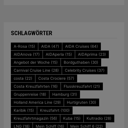
SCHLAGWÖRTER
A-Rosa
(15)
AIDA
(47)
AIDA Cruises
(64)
AIDAnova
(17)
AIDAperla
(15)
AIDAprima
(23)
Angebot der Woche
(15)
Bordguthaben
(30)
Carnival Cruise Line
(28)
Celebrity Cruises
(37)
costa
(22)
Costa Crociere
(57)
Costa Kreuzfahrten
(16)
Flusskreuzfahrt
(21)
Gruppenreise
(18)
Hamburg
(31)
Holland America Line
(29)
Hurtigruten
(30)
Karibik
(15)
Kreuzfahrt
(100)
Kreuzfahrtmagazin
(56)
Kuba
(15)
Kultradio
(28)
LNG
(18)
Mein Schiff
(16)
Mein Schiff 6
(22)