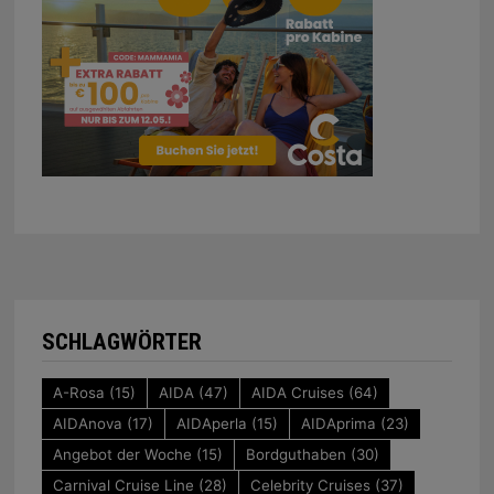
SCHLAGWÖRTER
A-Rosa
(15)
AIDA
(47)
AIDA Cruises
(64)
AIDAnova
(17)
AIDAperla
(15)
AIDAprima
(23)
Angebot der Woche
(15)
Bordguthaben
(30)
Carnival Cruise Line
(28)
Celebrity Cruises
(37)