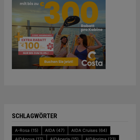
SCHLAGWÖRTER
A-Rosa
(15)
AIDA
(47)
AIDA Cruises
(64)
AIDAnova
(17)
AIDAperla
(15)
AIDAprima
(23)