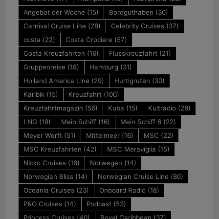
Angebot der Woche
(15)
Bordguthaben
(30)
Carnival Cruise Line
(28)
Celebrity Cruises
(37)
costa
(22)
Costa Crociere
(57)
Costa Kreuzfahrten
(16)
Flusskreuzfahrt
(21)
Gruppenreise
(18)
Hamburg
(31)
Holland America Line
(29)
Hurtigruten
(30)
Karibik
(15)
Kreuzfahrt
(100)
Kreuzfahrtmagazin
(56)
Kuba
(15)
Kultradio
(28)
LNG
(18)
Mein Schiff
(16)
Mein Schiff 6
(22)
Meyer Werft
(51)
Mittelmeer
(16)
MSC
(22)
MSC Kreuzfahrten
(42)
MSC Meraviglia
(15)
Nicko Cruises
(16)
Norwegen
(14)
Norwegian Bliss
(14)
Norwegian Cruise Line
(80)
Oceania Cruises
(23)
Onboard Radio
(18)
P&O Cruises
(14)
Podcast
(53)
Princess Cruises
(40)
Royal Caribbean
(37)