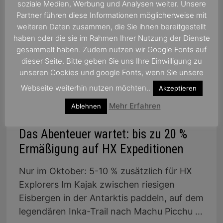
soziale Medien, Werbung und Analysen weiter. Unsere
Partner führen diese Informationen möglicherweise mit
weiteren Daten zusammen, die Sie ihnen bereitgestellt
haben oder die sie im Rahmen Ihrer Nutzung der Dienste
gesammelt haben. Zudem nutzen wir Google Fonts auf
dieser Seite. Bitte geben Sie uns Ihre Einwilligung zu
unseren Cookies und google Fonts, wenn Sie unsere
Webseite weiterhin nutzen möchten..
Akzeptieren
Mehr Erfahren
Ablehnen
Das Abenteuer wartet: bis zu 20 %
Ermäßigung auf HX Expeditionen
Nur im Oktober: 5-10 % zusätzlich für HX
Explorers Im Kajak zwischen riesigen
Eisbergen in der Antarktis paddeln, auf dem
legendären Inka-Trail nach Machu Picchu …