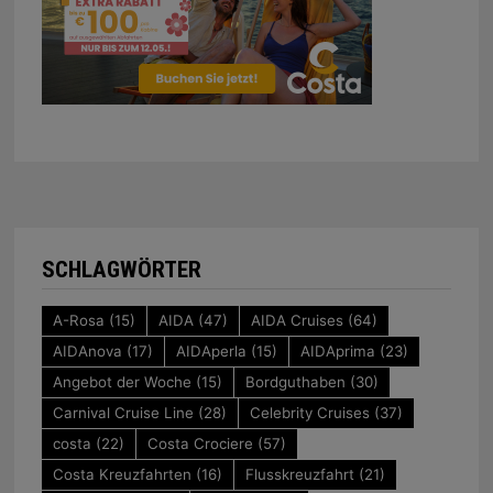
SCHLAGWÖRTER
A-Rosa
(15)
AIDA
(47)
AIDA Cruises
(64)
AIDAnova
(17)
AIDAperla
(15)
AIDAprima
(23)
Angebot der Woche
(15)
Bordguthaben
(30)
Carnival Cruise Line
(28)
Celebrity Cruises
(37)
costa
(22)
Costa Crociere
(57)
Costa Kreuzfahrten
(16)
Flusskreuzfahrt
(21)