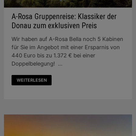
A-Rosa Gruppenreise: Klassiker der
Donau zum exklusiven Preis
Wir haben auf A-Rosa Bella noch 5 Kabinen
für Sie im Angebot mit einer Ersparnis von
440 Euro bis zu 1.372 € bei einer
Doppelbelegung! …
A-
WEITERLESEN
ROSA
GRUPPENREISE:
KLASSIKER
DER
DONAU
ZUM
EXKLUSIVEN
PREIS