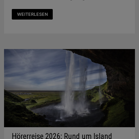
BAYERNWELLE
WEITERLESEN
HÖRERREISE
2026:
ENGLAND,
SCHOTTLAND
UND
NORWEGEN
Hörerreise 2026: Rund um Island