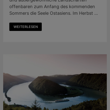
offenbaren zum Anfang des kommenden
Sommers die Seele Ostasiens. Im Herbst …
COSTA
WEITERLESEN
SERENA:
ZWEI
NEUE
REISEROUTEN
IM
JAHR
2026,
ZWISCHEN
DEM
AUTHENTISCHSTEN
JAPAN
UND
DEN
WUNDERN
ASIENS