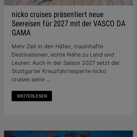
nicko cruises präsentiert neue
Seereisen für 2027 mit der VASCO DA
GAMA
Mehr Zeit in den Häfen, traumhafte
Destinationen, echte Nähe zu Land und
Leuten: Auch in der Saison 2027 setzt der
Stuttgarter Kreuzfahrtexperte nicko
cruises seine …
NICKO
WEITERLESEN
CRUISES
PRÄSENTIERT
NEUE
SEEREISEN
FÜR
2027
MIT
DER
VASCO
DA