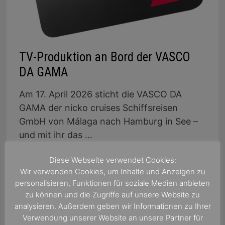
TV-Produktion an Bord der VASCO
DA GAMA
Am 17. April 2026 sticht die VASCO DA
GAMA der nicko cruises Schiffsreisen
GmbH von Málaga nach Hamburg in See –
und mit ihr das …
TV-
Diese Webseite verwendet Cookies:
WEITERLESEN
PRODUKTION
Wir verwenden Cookies, um Inhalte und Anzeigen zu
AN
BORD
personalisieren, Funktionen für soziale Medien anbieten
DER
VASCO
zu können und die Zugriffe auf unsere Website zu
DA
analysieren. Außerdem geben wir Informationen zu Ihrer
GAMA
Verwendung unserer Website an unsere Partner für