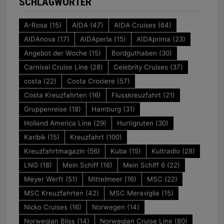
SCHLAGWÖRTER
A-Rosa
(15)
AIDA
(47)
AIDA Cruises
(64)
AIDAnova
(17)
AIDAperla
(15)
AIDAprima
(23)
Angebot der Woche
(15)
Bordguthaben
(30)
Carnival Cruise Line
(28)
Celebrity Cruises
(37)
costa
(22)
Costa Crociere
(57)
Costa Kreuzfahrten
(16)
Flusskreuzfahrt
(21)
Gruppenreise
(18)
Hamburg
(31)
Holland America Line
(29)
Hurtigruten
(30)
Karibik
(15)
Kreuzfahrt
(100)
Kreuzfahrtmagazin
(56)
Kuba
(15)
Kultradio
(28)
LNG
(18)
Mein Schiff
(16)
Mein Schiff 6
(22)
Meyer Werft
(51)
Mittelmeer
(16)
MSC
(22)
MSC Kreuzfahrten
(42)
MSC Meraviglia
(15)
Nicko Cruises
(16)
Norwegen
(14)
Norwegian Bliss
(14)
Norwegian Cruise Line
(80)