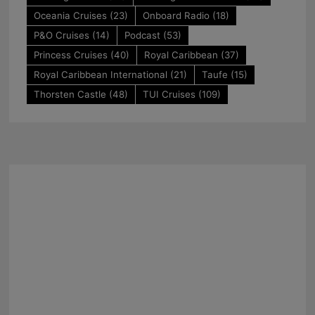
Oceania Cruises
(23)
Onboard Radio
(18)
P&O Cruises
(14)
Podcast
(53)
Princess Cruises
(40)
Royal Caribbean
(37)
Royal Caribbean International
(21)
Taufe
(15)
Thorsten Castle
(48)
TUI Cruises
(109)