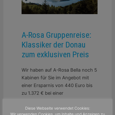
A-Rosa Gruppenreise:
Klassiker der Donau
zum exklusiven Preis
Wir haben auf A-Rosa Bella noch 5
Kabinen für Sie im Angebot mit
einer Ersparnis von 440 Euro bis
zu 1.372 € bei einer
Doppelbelegung! A-Rosa Bella
16.05.2026 bis 23.05.2026 Hier
Diese Webseite verwendet Cookies:
Wir verwenden Cookies, um Inhalte und Anzeigen zu