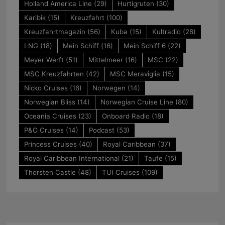
Holland America Line
(29)
Hurtigruten
(30)
Karibik
(15)
Kreuzfahrt
(100)
Kreuzfahrtmagazin
(56)
Kuba
(15)
Kultradio
(28)
LNG
(18)
Mein Schiff
(16)
Mein Schiff 6
(22)
Meyer Werft
(51)
Mittelmeer
(16)
MSC
(22)
MSC Kreuzfahrten
(42)
MSC Meraviglia
(15)
Nicko Cruises
(16)
Norwegen
(14)
Norwegian Bliss
(14)
Norwegian Cruise Line
(80)
Oceania Cruises
(23)
Onboard Radio
(18)
P&O Cruises
(14)
Podcast
(53)
Princess Cruises
(40)
Royal Caribbean
(37)
Royal Caribbean International
(21)
Taufe
(15)
Thorsten Castle
(48)
TUI Cruises
(109)