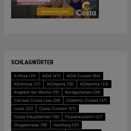
SCHLAGWÖRTER
A-Rosa
(15)
AIDA
(47)
AIDA Cruises
(64)
AIDAnova
(17)
AIDAperla
(15)
AIDAprima
(23)
Angebot der Woche
(15)
Bordguthaben
(30)
Carnival Cruise Line
(28)
Celebrity Cruises
(37)
costa
(22)
Costa Crociere
(57)
Costa Kreuzfahrten
(16)
Flusskreuzfahrt
(21)
Gruppenreise
(18)
Hamburg
(31)