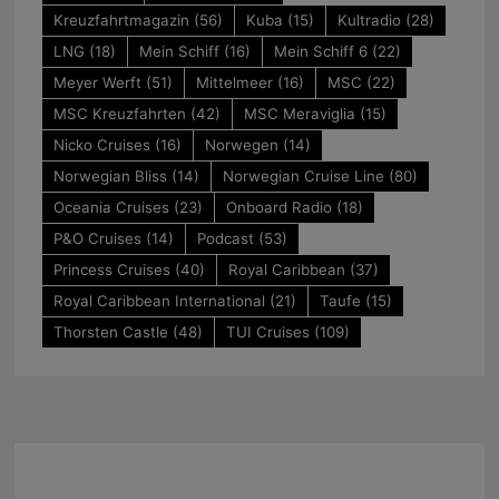
Kreuzfahrtmagazin
(56)
Kuba
(15)
Kultradio
(28)
LNG
(18)
Mein Schiff
(16)
Mein Schiff 6
(22)
Meyer Werft
(51)
Mittelmeer
(16)
MSC
(22)
MSC Kreuzfahrten
(42)
MSC Meraviglia
(15)
Nicko Cruises
(16)
Norwegen
(14)
Norwegian Bliss
(14)
Norwegian Cruise Line
(80)
Oceania Cruises
(23)
Onboard Radio
(18)
P&O Cruises
(14)
Podcast
(53)
Princess Cruises
(40)
Royal Caribbean
(37)
Royal Caribbean International
(21)
Taufe
(15)
Thorsten Castle
(48)
TUI Cruises
(109)