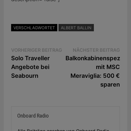
VERSCHLAGWORTET
ALBERT BALLIN
Beitragsnavigation
Vorheriger
Näc
VORHERIGER BEITRAG
NÄCHSTER BEITRAG
Beitrag:
Beit
Solo Traveller
Balkonkabinenspezial
Angebote bei
mit MSC
Seabourn
Meraviglia: 500 €
sparen
Onboard Radio