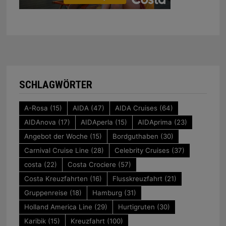
SCHLAGWÖRTER
A-Rosa
(15)
AIDA
(47)
AIDA Cruises
(64)
AIDAnova
(17)
AIDAperla
(15)
AIDAprima
(23)
Angebot der Woche
(15)
Bordguthaben
(30)
Carnival Cruise Line
(28)
Celebrity Cruises
(37)
costa
(22)
Costa Crociere
(57)
Costa Kreuzfahrten
(16)
Flusskreuzfahrt
(21)
Gruppenreise
(18)
Hamburg
(31)
Holland America Line
(29)
Hurtigruten
(30)
Karibik
(15)
Kreuzfahrt
(100)