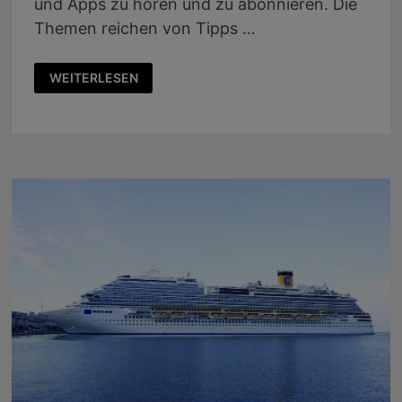
und Apps zu hören und zu abonnieren. Die
Themen reichen von Tipps …
PODCAST:
WEITERLESEN
HÖRBAR
AUF
VIELEN
KANÄLEN
UND
APPS