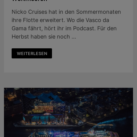
Nicko Cruises hat in den Sommermonaten
ihre Flotte erweitert. Wo die Vasco da
Gama fährt, hört ihr im Podcast. Für den
Herbst haben sie noch …
PODCAST
WEITERLESEN
30:
NICKO
CRUISES
AUF
DEN
WELTMEEREN