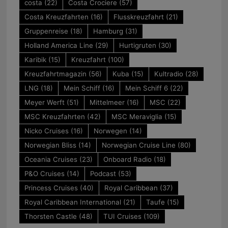
costa
(22)
Costa Crociere
(57)
Costa Kreuzfahrten
(16)
Flusskreuzfahrt
(21)
Gruppenreise
(18)
Hamburg
(31)
Holland America Line
(29)
Hurtigruten
(30)
Karibik
(15)
Kreuzfahrt
(100)
Kreuzfahrtmagazin
(56)
Kuba
(15)
Kultradio
(28)
LNG
(18)
Mein Schiff
(16)
Mein Schiff 6
(22)
Meyer Werft
(51)
Mittelmeer
(16)
MSC
(22)
MSC Kreuzfahrten
(42)
MSC Meraviglia
(15)
Nicko Cruises
(16)
Norwegen
(14)
Norwegian Bliss
(14)
Norwegian Cruise Line
(80)
Oceania Cruises
(23)
Onboard Radio
(18)
P&O Cruises
(14)
Podcast
(53)
Princess Cruises
(40)
Royal Caribbean
(37)
Royal Caribbean International
(21)
Taufe
(15)
Thorsten Castle
(48)
TUI Cruises
(109)