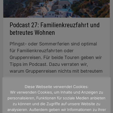
Podcast 27: Familienkreuzfahrt und
betreutes Wohnen
Pfingst- oder Sommerferien sind optimal
für Familienkreuzfahrten oder
Gruppenreisen. Für beide Touren geben wir
Tipps im Podcast. Dazu verraten wir,
warum Gruppenreisen nichts mit betreutem
…
Diese Webseite verwendet Cookies:
PODCAST
WEITERLESEN
Wir verwenden Cookies, um Inhalte und Anzeigen zu
27:
FAMILIENKREUZFAHRT
personalisieren, Funktionen für soziale Medien anbieten
UND
BETREUTES
zu können und die Zugriffe auf unsere Website zu
WOHNEN
analysieren. Außerdem geben wir Informationen zu Ihrer