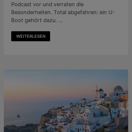
Podcast vor und verraten die
Besonderheiten. Total abgefahren: ein U-
Boot gehört dazu. …
PODCAST
WEITERLESEN
28:
NEUE
KREUZFAHRTSCHIFFE
UND
SEGLER