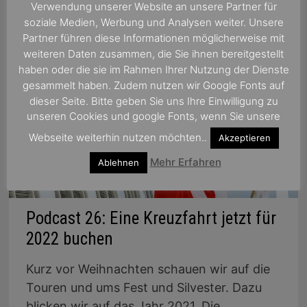
Verwendung unserer Website an unsere Partner für
soziale Medien, Werbung und Analysen weiter. Unsere
Partner führen diese Informationen möglicherweise mit
weiteren Daten zusammen, die Sie ihnen bereitgestellt
haben oder die sie im Rahmen Ihrer Nutzung der Dienste
gesammelt haben. Zudem nutzen wir Google Fonts auf
dieser Seite. Bitte geben Sie uns Ihre Einwilligung zu
unseren Cookies und google Fonts, wenn Sie unsere
Webseite weiterhin nutzen möchten..
Akzeptieren
Mehr Erfahren
Ablehnen
Podcast 26: Eine Kreuzfahrt jetzt für
2022 buchen
Kurz vor Weihnachten schauen wir auf die
Touren und ums Fest und Silvester. Dazu
blicken wir auf das Jahr 2021. Die