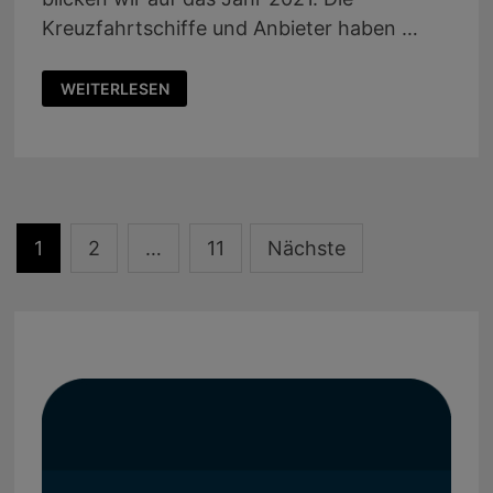
Kreuzfahrtschiffe und Anbieter haben …
PODCAST
WEITERLESEN
26:
EINE
KREUZFAHRT
JETZT
FÜR
2022
BUCHEN
Seitennummerierung
1
2
…
11
Nächste
der
Beiträge