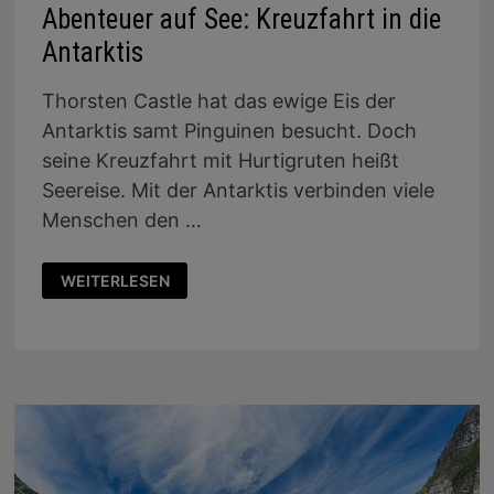
Abenteuer auf See: Kreuzfahrt in die
Antarktis
Thorsten Castle hat das ewige Eis der
Antarktis samt Pinguinen besucht. Doch
seine Kreuzfahrt mit Hurtigruten heißt
Seereise. Mit der Antarktis verbinden viele
Menschen den …
ABENTEUER
WEITERLESEN
AUF
SEE:
KREUZFAHRT
IN
DIE
ANTARKTIS