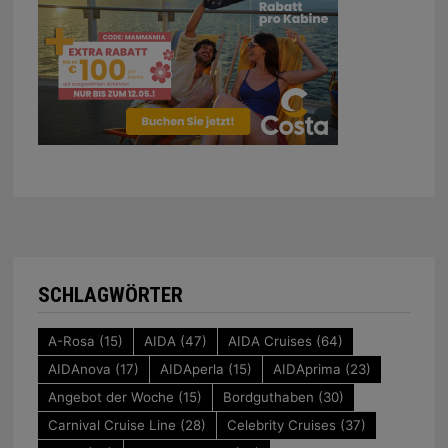
SCHLAGWÖRTER
A-Rosa
(15)
AIDA
(47)
AIDA Cruises
(64)
AIDAnova
(17)
AIDAperla
(15)
AIDAprima
(23)
Angebot der Woche
(15)
Bordguthaben
(30)
Carnival Cruise Line
(28)
Celebrity Cruises
(37)