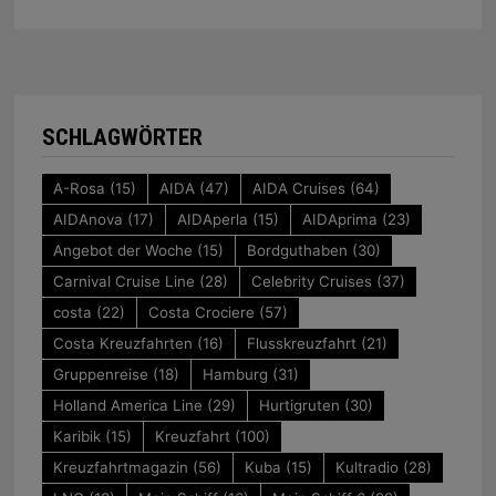
SCHLAGWÖRTER
A-Rosa
(15)
AIDA
(47)
AIDA Cruises
(64)
AIDAnova
(17)
AIDAperla
(15)
AIDAprima
(23)
Angebot der Woche
(15)
Bordguthaben
(30)
Carnival Cruise Line
(28)
Celebrity Cruises
(37)
costa
(22)
Costa Crociere
(57)
Costa Kreuzfahrten
(16)
Flusskreuzfahrt
(21)
Gruppenreise
(18)
Hamburg
(31)
Holland America Line
(29)
Hurtigruten
(30)
Karibik
(15)
Kreuzfahrt
(100)
Kreuzfahrtmagazin
(56)
Kuba
(15)
Kultradio
(28)