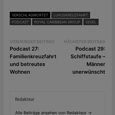
VERSCHLAGWORTET
LUXUSKREUZFAHRT
PODCAST
ROYAL CARIBBEAN GROUP
SEGEL
Beitragsnavigation
Vorheriger
Näc
VORHERIGER BEITRAG
NÄCHSTER BEITRAG
Beitrag:
Beit
Podcast 27:
Podcast 29:
Familienkreuzfahrt
Schiffstaufe –
und betreutes
Männer
Wohnen
unerwünscht
Redakteur
Alle Beiträge ansehen von Redakteur →