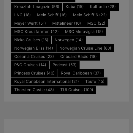
Kreuzfahrtmagazin
(56)
Kuba
(15)
Kultradio
(28)
LNG
(18)
Mein Schiff
(16)
Mein Schiff 6
(22)
Meyer Werft
(51)
Mittelmeer
(16)
MSC
(22)
MSC Kreuzfahrten
(42)
MSC Meraviglia
(15)
Nicko Cruises
(16)
Norwegen
(14)
Norwegian Bliss
(14)
Norwegian Cruise Line
(80)
Oceania Cruises
(23)
Onboard Radio
(18)
P&O Cruises
(14)
Podcast
(53)
Princess Cruises
(40)
Royal Caribbean
(37)
Royal Caribbean International
(21)
Taufe
(15)
Thorsten Castle
(48)
TUI Cruises
(109)