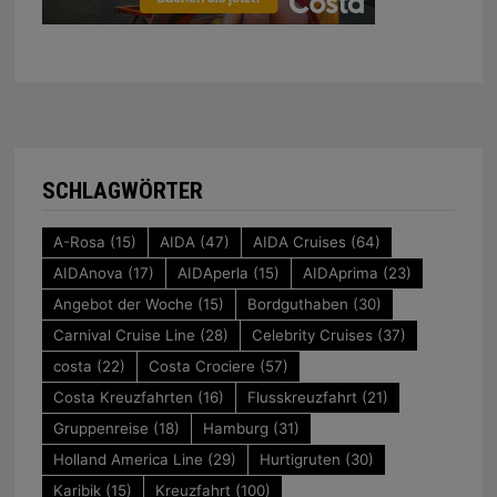
SCHLAGWÖRTER
A-Rosa
(15)
AIDA
(47)
AIDA Cruises
(64)
AIDAnova
(17)
AIDAperla
(15)
AIDAprima
(23)
Angebot der Woche
(15)
Bordguthaben
(30)
Carnival Cruise Line
(28)
Celebrity Cruises
(37)
costa
(22)
Costa Crociere
(57)
Costa Kreuzfahrten
(16)
Flusskreuzfahrt
(21)
Gruppenreise
(18)
Hamburg
(31)
Holland America Line
(29)
Hurtigruten
(30)
Karibik
(15)
Kreuzfahrt
(100)