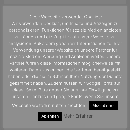
Diese Webseite verwendet Cookies:
Wir verwenden Cookies, um Inhalte und Anzeigen zu
personalisieren, Funktionen für soziale Medien anbieten
Suchen
zu können und die Zugriffe auf unsere Website zu
nach:
analysieren. Außerdem geben wir Informationen zu Ihrer
Verwendung unserer Website an unsere Partner für
soziale Medien, Werbung und Analysen weiter. Unsere
Partner führen diese Informationen möglicherweise mit
weiteren Daten zusammen, die Sie ihnen bereitgestellt
haben oder die sie im Rahmen Ihrer Nutzung der Dienste
gesammelt haben. Zudem nutzen wir Google Fonts auf
dieser Seite. Bitte geben Sie uns Ihre Einwilligung zu
unseren Cookies und google Fonts, wenn Sie unsere
Webseite weiterhin nutzen möchten..
Akzeptieren
Mehr Erfahren
Ablehnen