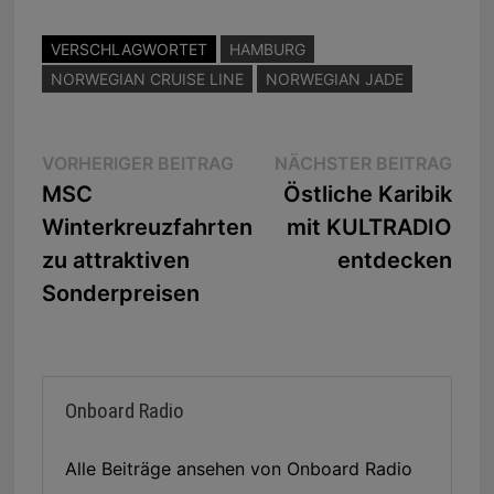
VERSCHLAGWORTET
HAMBURG
NORWEGIAN CRUISE LINE
NORWEGIAN JADE
Beitragsnavigation
Vorheriger
Näc
VORHERIGER BEITRAG
NÄCHSTER BEITRAG
Beitrag:
Beit
MSC
Östliche Karibik
Winterkreuzfahrten
mit KULTRADIO
zu attraktiven
entdecken
Sonderpreisen
Onboard Radio
Alle Beiträge ansehen von Onboard Radio