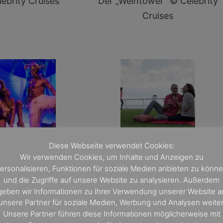
ebrity Cruises
Der „Weintower“ © Celebrity
Cruises
ebrity Cruises
© Celebrity Cruises
Diese Webseite verwendet Cookies:
Wir verwenden Cookies, um Inhalte und Anzeigen zu
ersonalisieren, Funktionen für soziale Medien anbieten zu könn
und die Zugriffe auf unsere Website zu analysieren. Außerdem
geben wir Informationen zu Ihrer Verwendung unserer Website a
unsere Partner für soziale Medien, Werbung und Analysen weiter
Unsere Partner führen diese Informationen möglicherweise mit
 nichts extra kümmern müssen? Wir schicken Euch nac