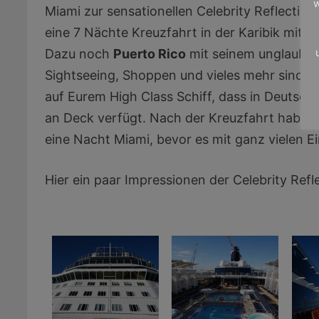
w
Miami zur sensationellen Celebrity Reflectio
eine 7 Nächte Kreuzfahrt in der Karibik mit m
Dazu noch
Puerto Rico
mit seinem unglaubli
Sightseeing, Shoppen und vieles mehr sind a
auf Eurem High Class Schiff, dass in Deutsc
an Deck verfügt. Nach der Kreuzfahrt habt I
eine Nacht Miami, bevor es mit ganz vielen 
Hier ein paar Impressionen der Celebrity Refl