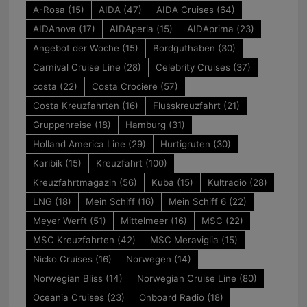
A-Rosa
(15)
AIDA
(47)
AIDA Cruises
(64)
AIDAnova
(17)
AIDAperla
(15)
AIDAprima
(23)
Angebot der Woche
(15)
Bordguthaben
(30)
Carnival Cruise Line
(28)
Celebrity Cruises
(37)
costa
(22)
Costa Crociere
(57)
Costa Kreuzfahrten
(16)
Flusskreuzfahrt
(21)
Gruppenreise
(18)
Hamburg
(31)
Holland America Line
(29)
Hurtigruten
(30)
Karibik
(15)
Kreuzfahrt
(100)
Kreuzfahrtmagazin
(56)
Kuba
(15)
Kultradio
(28)
LNG
(18)
Mein Schiff
(16)
Mein Schiff 6
(22)
Meyer Werft
(51)
Mittelmeer
(16)
MSC
(22)
MSC Kreuzfahrten
(42)
MSC Meraviglia
(15)
Nicko Cruises
(16)
Norwegen
(14)
Norwegian Bliss
(14)
Norwegian Cruise Line
(80)
Oceania Cruises
(23)
Onboard Radio
(18)