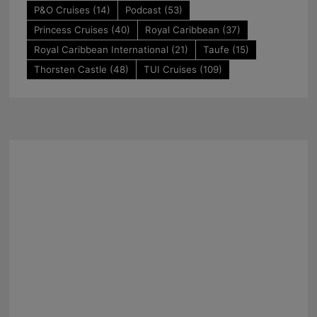
P&O Cruises
(14)
Podcast
(53)
Princess Cruises
(40)
Royal Caribbean
(37)
Royal Caribbean International
(21)
Taufe
(15)
Thorsten Castle
(48)
TUI Cruises
(109)