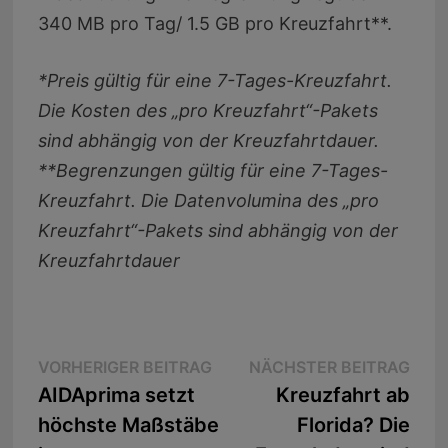
340 MB pro Tag/ 1.5 GB pro Kreuzfahrt**.
*Preis gültig für eine 7-Tages-Kreuzfahrt.
Die Kosten des „pro Kreuzfahrt“-Pakets
sind abhängig von der Kreuzfahrtdauer.
**Begrenzungen gültig für eine 7-Tages-
Kreuzfahrt. Die Datenvolumina des „pro
Kreuzfahrt“-Pakets sind abhängig von der
Kreuzfahrtdauer
Beitragsnavigation
Vorheriger
Näc
VORHERIGER BEITRAG
NÄCHSTER BEITRAG
Beitrag:
Beit
AIDAprima setzt
Kreuzfahrt ab
höchste Maßstäbe
Florida? Die