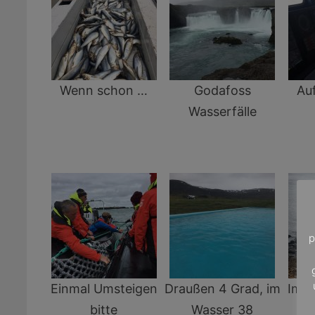
Wenn schon …
Godafoss
Au
Wasserfälle
p
Einmal Umsteigen
Draußen 4 Grad, im
Imme
bitte
Wasser 38
T