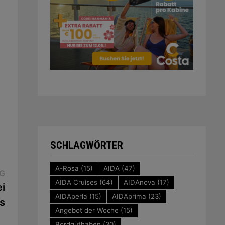
SCHLAGWÖRTER
A-Rosa
(15)
AIDA
(47)
Nächster
G
AIDA Cruises
(64)
AIDAnova
(17)
Beitrag:
i
AIDAperla
(15)
AIDAprima
(23)
s
Angebot der Woche
(15)
Bordguthaben
(30)