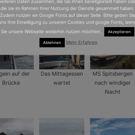
eiteren Daten zusammen, die Sie ihnen bereitgestellt haben od
die sie im Rahmen Ihrer Nutzung der Dienste gesammelt haben.
Zudem nutzen wir Google Fonts auf dieser Seite. Bitte geben Si
uns Ihre Einwilligung zu unseren Cookies und google Fonts, wen
Sie unsere Webseite weiterhin nutzen möchten..
Akzeptieren
Mehr Erfahren
Ablehnen
geln auf der
Das Mittagessen
MS Spitsbergen
Brücke
wartet
nach windiger
Nacht