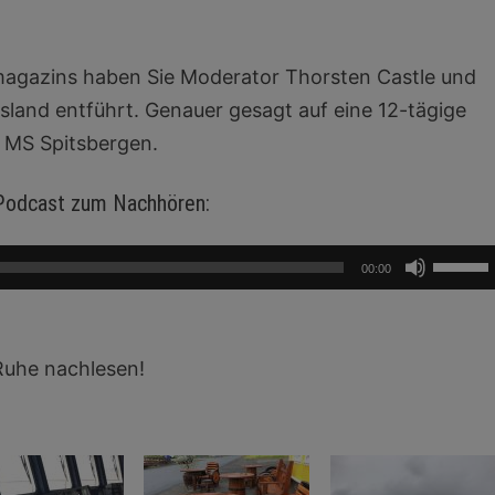
magazins haben Sie Moderator Thorsten Castle und
sland entführt. Genauer gesagt auf eine 12-tägige
r MS Spitsbergen.
 Podcast zum Nachhören:
Pfeilta
00:00
Hoch/R
benutz
um
Ruhe nachlesen!
die
Lautst
zu
regeln.