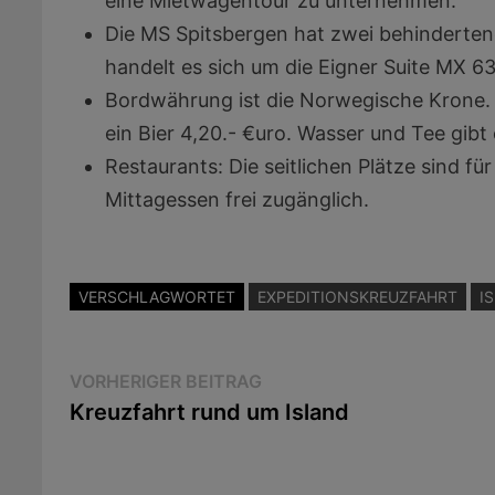
eine Mietwagentour zu unternehmen.
Die MS Spitsbergen hat zwei behinderten
handelt es sich um die Eigner Suite MX 6
Bordwährung ist die Norwegische Krone.
ein Bier 4,20.- €uro. Wasser und Tee gibt 
Restaurants: Die seitlichen Plätze sind fü
Mittagessen frei zugänglich.
VERSCHLAGWORTET
EXPEDITIONSKREUZFAHRT
I
Beitragsnavigation
Vorheriger
VORHERIGER BEITRAG
Beitrag:
Kreuzfahrt rund um Island