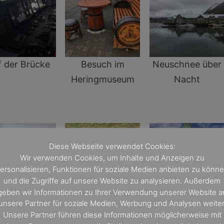
f der Brücke
Besuch im
Neuschnee über
Heringmuseum
Nacht
Diese Webseite verwendet Cookies:
Wir verwenden Cookies, um Inhalte und Anzeigen zu
ersonalisieren, Funktionen für soziale Medien anbieten zu könn
und die Zugriffe auf unsere Website zu analysieren. Außerdem
geben wir Informationen zu Ihrer Verwendung unserer Website a
unsere Partner für soziale Medien, Werbung und Analysen weiter
r im Einsatz:
Polarfuchs in
Überall zu finden
Unsere Partner führen diese Informationen möglicherweise mit
enderboote
Aktion