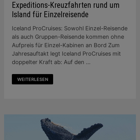
Expeditions-Kreuzfahrten rund um
Island für Einzelreisende
Iceland ProCruises: Sowohl Einzel-Reisende
als auch Gruppen-Reisende kommen ohne
Aufpreis für Einzel-Kabinen an Bord Zum
Jahresauftakt legt Iceland ProCruises mit
doppelter Kraft ab: Auf den …
EXPEDITIONS-
WEITERLESEN
KREUZFAHRTEN
RUND
UM
ISLAND
FÜR
EINZELREISENDE