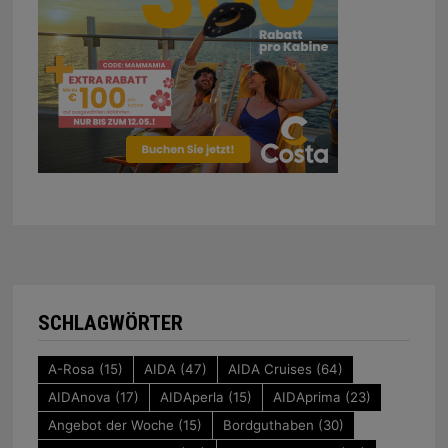
SCHLAGWÖRTER
A-Rosa
(15)
AIDA
(47)
AIDA Cruises
(64)
AIDAnova
(17)
AIDAperla
(15)
AIDAprima
(23)
Angebot der Woche
(15)
Bordguthaben
(30)