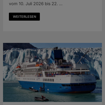
vom 10. Juli 2026 bis 22. …
HÖRERREISE
WEITERLESEN
2026:
RUND
UM
ISLAND