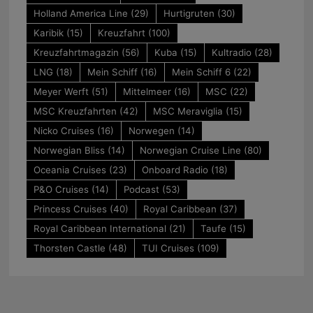
Holland America Line
(29)
Hurtigruten
(30)
Karibik
(15)
Kreuzfahrt
(100)
Kreuzfahrtmagazin
(56)
Kuba
(15)
Kultradio
(28)
LNG
(18)
Mein Schiff
(16)
Mein Schiff 6
(22)
Meyer Werft
(51)
Mittelmeer
(16)
MSC
(22)
MSC Kreuzfahrten
(42)
MSC Meraviglia
(15)
Nicko Cruises
(16)
Norwegen
(14)
Norwegian Bliss
(14)
Norwegian Cruise Line
(80)
Oceania Cruises
(23)
Onboard Radio
(18)
P&O Cruises
(14)
Podcast
(53)
Princess Cruises
(40)
Royal Caribbean
(37)
Royal Caribbean International
(21)
Taufe
(15)
Thorsten Castle
(48)
TUI Cruises
(109)