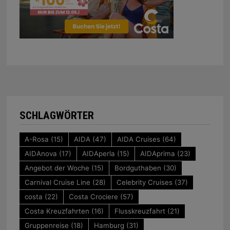
SCHLAGWÖRTER
A-Rosa
(15)
AIDA
(47)
AIDA Cruises
(64)
AIDAnova
(17)
AIDAperla
(15)
AIDAprima
(23)
Angebot der Woche
(15)
Bordguthaben
(30)
Carnival Cruise Line
(28)
Celebrity Cruises
(37)
costa
(22)
Costa Crociere
(57)
Costa Kreuzfahrten
(16)
Flusskreuzfahrt
(21)
Gruppenreise
(18)
Hamburg
(31)