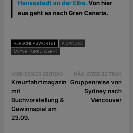
Hansestadt an der Elbe.
Von hier
aus geht es nach Gran Canaria.
VERSCHLAGWORTET
AIDANOVA
MEYER TURKU WERFT
Beitragsnavigation
Vorheriger
Näc
VORHERIGER BEITRAG
NÄCHSTER BEITRAG
Beitrag:
Beit
Kreuzfahrtmagazin
Gruppenreise von
mit
Sydney nach
Buchvorstellung &
Vancouver
Gewinnspiel am
23.09.