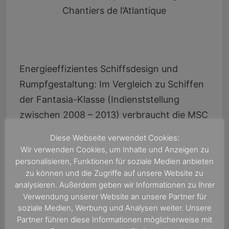
Chantiers de l’Atlantique
Energieeffizientes Schiffsdesign und
Rumpfgestaltung: Im Vergleich zu Schiffen
der Fantasia-Klasse (Indienststellung
zwischen 2008 – 2013) verbraucht die MSC
Virtuosa 28 Prozent weniger Kraftstoff bei
Diese Webseite verwendet Cookies:
deutlich mehr Kapazität. Das entspricht
Wir verwenden Cookies, um Inhalte und Anzeigen zu
255 kg weniger Kohlendioxid pro Passagier
personalisieren, Funktionen für soziale Medien anbieten
zu können und die Zugriffe auf unsere Website zu
und Kreuzfahrt. Hydrodynamik: Das Schiff
analysieren. Außerdem geben wir Informationen zu Ihrer
verwendet die neuesten Azipod-Antriebe
Verwendung unserer Website an unsere Partner für
und Propeller. Hybrides
soziale Medien, Werbung und Analysen weiter. Unsere
Partner führen diese Informationen möglicherweise mit
Abgasreinigungssystem (EGCS): 97 Prozent