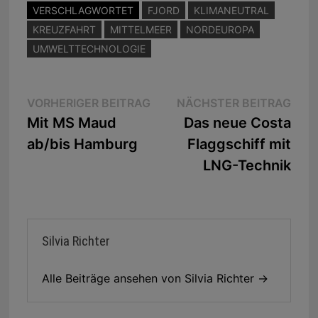
VERSCHLAGWORTET
FJORD
KLIMANEUTRAL
KREUZFAHRT
MITTELMEER
NORDEUROPA
UMWELTTECHNOLOGIE
Beitragsnavigation
Vorheriger
Näc
VORHERIGER BEITRAG
NÄCHSTER BEITRAG
Beitrag:
Beit
Mit MS Maud
Das neue Costa
ab/bis Hamburg
Flaggschiff mit
LNG-Technik
Silvia Richter
Alle Beiträge ansehen von Silvia Richter →