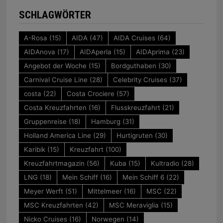
SCHLAGWÖRTER
A-Rosa
(15)
AIDA
(47)
AIDA Cruises
(64)
AIDAnova
(17)
AIDAperla
(15)
AIDAprima
(23)
Angebot der Woche
(15)
Bordguthaben
(30)
Carnival Cruise Line
(28)
Celebrity Cruises
(37)
costa
(22)
Costa Crociere
(57)
Costa Kreuzfahrten
(16)
Flusskreuzfahrt
(21)
Gruppenreise
(18)
Hamburg
(31)
Holland America Line
(29)
Hurtigruten
(30)
Karibik
(15)
Kreuzfahrt
(100)
Kreuzfahrtmagazin
(56)
Kuba
(15)
Kultradio
(28)
LNG
(18)
Mein Schiff
(16)
Mein Schiff 6
(22)
Meyer Werft
(51)
Mittelmeer
(16)
MSC
(22)
MSC Kreuzfahrten
(42)
MSC Meraviglia
(15)
Nicko Cruises
(16)
Norwegen
(14)