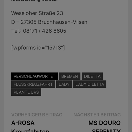
Weseloher Straße 23
D – 27305 Bruchhausen-Vilsen
Tel.: 08171 / 426 8605
[wpforms id=“15713″]
VERSCHLAGWORTET
BREMEN
DILETTA
FLUSSKREUZFAHRT
LADY
LADY DILETTA
PLANTOURS
Beitragsnavigation
Vorheriger
Näc
VORHERIGER BEITRAG
NÄCHSTER BEITRAG
Beitrag:
Beit
A-ROSA
MS DOURO
Kreuzfahrten
SERENITY