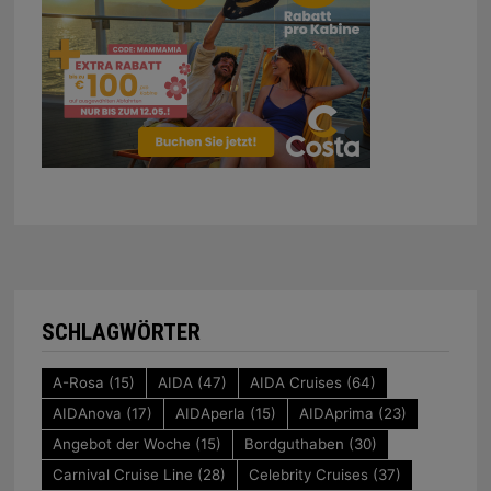
SCHLAGWÖRTER
A-Rosa
(15)
AIDA
(47)
AIDA Cruises
(64)
AIDAnova
(17)
AIDAperla
(15)
AIDAprima
(23)
Angebot der Woche
(15)
Bordguthaben
(30)
Carnival Cruise Line
(28)
Celebrity Cruises
(37)