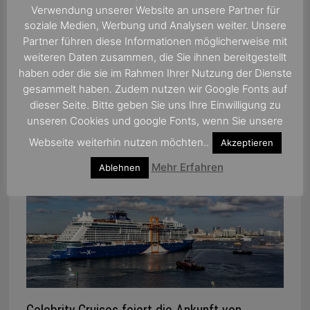
Verwendung unserer Website an unsere Partner für
soziale Medien, Werbung und Analysen weiter. Unsere
Partner führen diese Informationen möglicherweise mit
weiteren Daten zusammen, die Sie ihnen bereitgestellt
haben oder die sie im Rahmen Ihrer Nutzung der Dienste
gesammelt haben. Zudem nutzen wir Google Fonts auf
dieser Seite. Bitte geben Sie uns Ihre Einwilligung zu
MSC präsentiert die MSC Specials
unseren Cookies und google Fonts, wenn Sie unsere
4. November 2017
Webseite weiterhin nutzen möchten..
Akzeptieren
Mehr Erfahren
Ablehnen
Celebrity Cruises feiert die Ankunft von