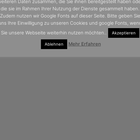
eiteren Daten zusammen, die Sie ihnen bereitgestellt haben od
die sie im Rahmen Ihrer Nutzung der Dienste gesammelt haben.
Zudem nutzen wir Google Fonts auf dieser Seite. Bitte geben Si
uns Ihre Einwilligung zu unseren Cookies und google Fonts, wen
Sie unsere Webseite weiterhin nutzen möchten..
Akzeptieren
Mehr Erfahren
Ablehnen