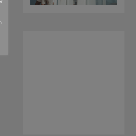
er
e
n