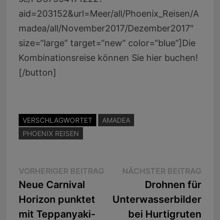
aid=203152&url=Meer/all/Phoenix_Reisen/A
madea/all/November2017/Dezember2017″
size=“large“ target=“new“ color=“blue“]Die
Kombinationsreise können Sie hier buchen!
[/button]
VERSCHLAGWORTET
AMADEA
PHOENIX REISEN
Beitragsnavigation
Vorheriger
Näc
VORHERIGER BEITRAG
NÄCHSTER BEITRAG
Beitrag:
Beit
Neue Carnival
Drohnen für
Horizon punktet
Unterwasserbilder
mit Teppanyaki-
bei Hurtigruten