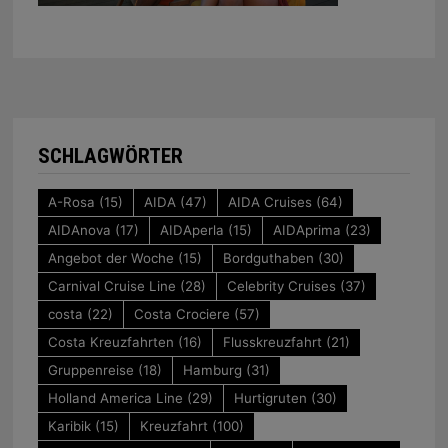
SCHLAGWÖRTER
A-Rosa
(15)
AIDA
(47)
AIDA Cruises
(64)
AIDAnova
(17)
AIDAperla
(15)
AIDAprima
(23)
Angebot der Woche
(15)
Bordguthaben
(30)
Carnival Cruise Line
(28)
Celebrity Cruises
(37)
costa
(22)
Costa Crociere
(57)
Costa Kreuzfahrten
(16)
Flusskreuzfahrt
(21)
Gruppenreise
(18)
Hamburg
(31)
Holland America Line
(29)
Hurtigruten
(30)
Karibik
(15)
Kreuzfahrt
(100)