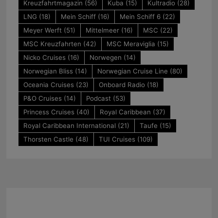
Kreuzfahrtmagazin
(56)
Kuba
(15)
Kultradio
(28)
LNG
(18)
Mein Schiff
(16)
Mein Schiff 6
(22)
Meyer Werft
(51)
Mittelmeer
(16)
MSC
(22)
MSC Kreuzfahrten
(42)
MSC Meraviglia
(15)
Nicko Cruises
(16)
Norwegen
(14)
Norwegian Bliss
(14)
Norwegian Cruise Line
(80)
Oceania Cruises
(23)
Onboard Radio
(18)
P&O Cruises
(14)
Podcast
(53)
Princess Cruises
(40)
Royal Caribbean
(37)
Royal Caribbean International
(21)
Taufe
(15)
Thorsten Castle
(48)
TUI Cruises
(109)