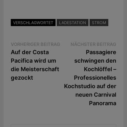
VERSCHLAGWORTET
LADESTATION
STROM
Beitragsnavigation
Vorheriger
Näc
VORHERIGER BEITRAG
NÄCHSTER BEITRAG
Beitrag:
Beit
Auf der Costa
Passagiere
Pacifica wird um
schwingen den
die Meisterschaft
Kochlöffel –
gezockt
Professionelles
Kochstudio auf der
neuen Carnival
Panorama