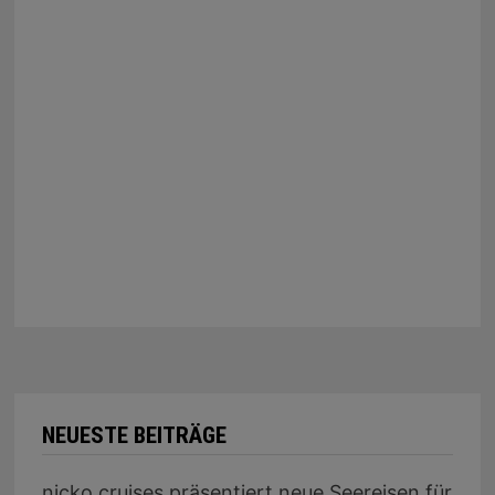
NEUESTE BEITRÄGE
nicko cruises präsentiert neue Seereisen für