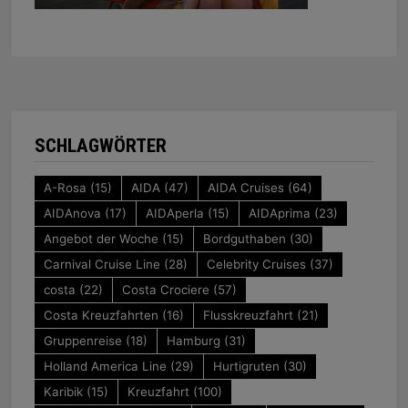
SCHLAGWÖRTER
A-Rosa
(15)
AIDA
(47)
AIDA Cruises
(64)
AIDAnova
(17)
AIDAperla
(15)
AIDAprima
(23)
Angebot der Woche
(15)
Bordguthaben
(30)
Carnival Cruise Line
(28)
Celebrity Cruises
(37)
costa
(22)
Costa Crociere
(57)
Costa Kreuzfahrten
(16)
Flusskreuzfahrt
(21)
Gruppenreise
(18)
Hamburg
(31)
Holland America Line
(29)
Hurtigruten
(30)
Karibik
(15)
Kreuzfahrt
(100)