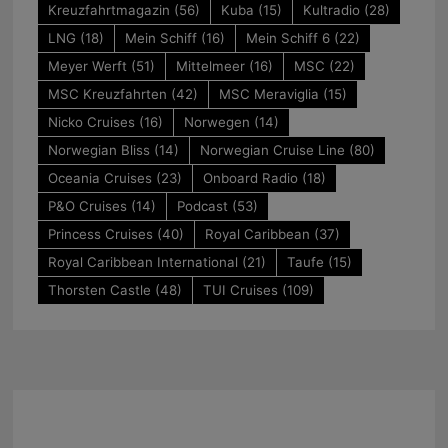
Kreuzfahrtmagazin
(56)
Kuba
(15)
Kultradio
(28)
LNG
(18)
Mein Schiff
(16)
Mein Schiff 6
(22)
Meyer Werft
(51)
Mittelmeer
(16)
MSC
(22)
MSC Kreuzfahrten
(42)
MSC Meraviglia
(15)
Nicko Cruises
(16)
Norwegen
(14)
Norwegian Bliss
(14)
Norwegian Cruise Line
(80)
Oceania Cruises
(23)
Onboard Radio
(18)
P&O Cruises
(14)
Podcast
(53)
Princess Cruises
(40)
Royal Caribbean
(37)
Royal Caribbean International
(21)
Taufe
(15)
Thorsten Castle
(48)
TUI Cruises
(109)