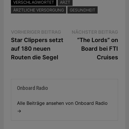
VERSCHLAGWORTET
ARZT
ÄRZTLICHE VERSORGUNG
GESUNDHEIT
Beitragsnavigation
Vorheriger
Näc
VORHERIGER BEITRAG
NÄCHSTER BEITRAG
Beitrag:
Beit
Star Clippers setzt
“The Lords” on
auf 180 neuen
Board bei FTI
Routen die Segel
Cruises
Onboard Radio
Alle Beiträge ansehen von Onboard Radio
→