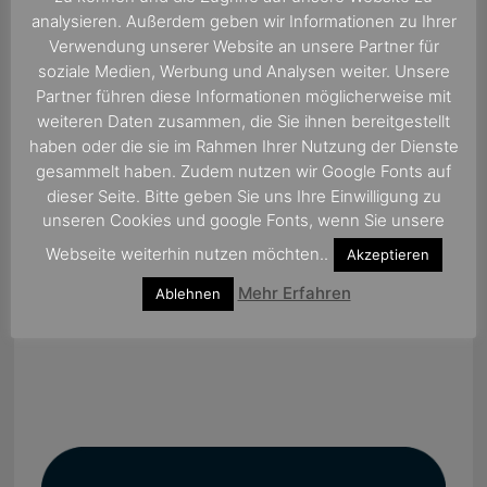
analysieren. Außerdem geben wir Informationen zu Ihrer
Verwendung unserer Website an unsere Partner für
soziale Medien, Werbung und Analysen weiter. Unsere
Partner führen diese Informationen möglicherweise mit
weiteren Daten zusammen, die Sie ihnen bereitgestellt
haben oder die sie im Rahmen Ihrer Nutzung der Dienste
gesammelt haben. Zudem nutzen wir Google Fonts auf
dieser Seite. Bitte geben Sie uns Ihre Einwilligung zu
unseren Cookies und google Fonts, wenn Sie unsere
Webseite weiterhin nutzen möchten..
Akzeptieren
Tipps von MSC für Ihre Kreuzfahrt
Mehr Erfahren
Ablehnen
15. März 2017