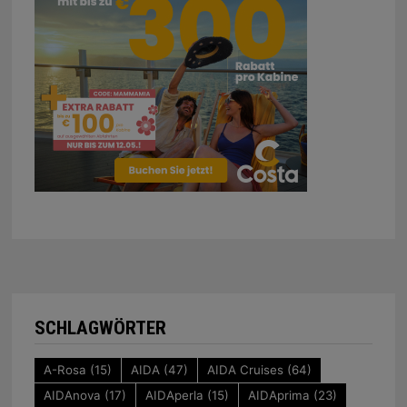
SCHLAGWÖRTER
A-Rosa
(15)
AIDA
(47)
AIDA Cruises
(64)
AIDAnova
(17)
AIDAperla
(15)
AIDAprima
(23)