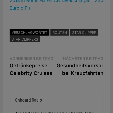
2018 in Roms Hafen Civitavecchia (ab 1.350
Euro p.P.).
VERSCHLAGWORTET
ROUTEN
STAR CLIPPER
STAR CLIPPERS
Beitragsnavigation
Vorheriger
Näc
VORHERIGER BEITRAG
NÄCHSTER BEITRAG
Beitrag:
Beit
Getränkepreise
Gesundheitsversorgu
Celebrity Cruises
bei Kreuzfahrten
Onboard Radio