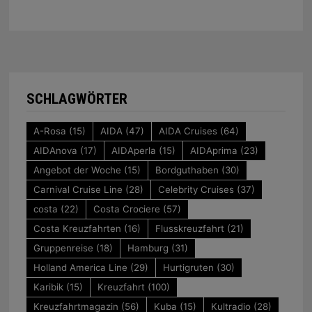
SCHLAGWÖRTER
A-Rosa
(15)
AIDA
(47)
AIDA Cruises
(64)
AIDAnova
(17)
AIDAperla
(15)
AIDAprima
(23)
Angebot der Woche
(15)
Bordguthaben
(30)
Carnival Cruise Line
(28)
Celebrity Cruises
(37)
costa
(22)
Costa Crociere
(57)
Costa Kreuzfahrten
(16)
Flusskreuzfahrt
(21)
Gruppenreise
(18)
Hamburg
(31)
Holland America Line
(29)
Hurtigruten
(30)
Karibik
(15)
Kreuzfahrt
(100)
Kreuzfahrtmagazin
(56)
Kuba
(15)
Kultradio
(28)