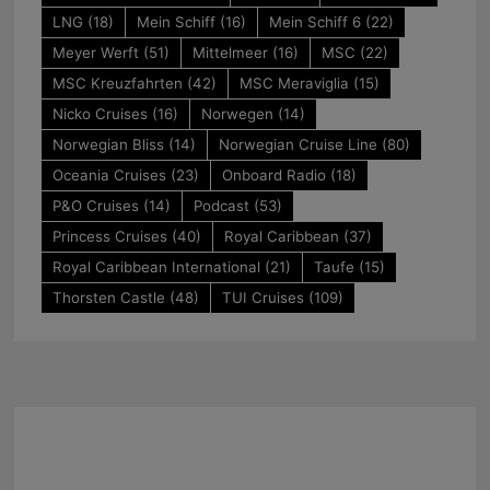
LNG
(18)
Mein Schiff
(16)
Mein Schiff 6
(22)
Meyer Werft
(51)
Mittelmeer
(16)
MSC
(22)
MSC Kreuzfahrten
(42)
MSC Meraviglia
(15)
Nicko Cruises
(16)
Norwegen
(14)
Norwegian Bliss
(14)
Norwegian Cruise Line
(80)
Oceania Cruises
(23)
Onboard Radio
(18)
P&O Cruises
(14)
Podcast
(53)
Princess Cruises
(40)
Royal Caribbean
(37)
Royal Caribbean International
(21)
Taufe
(15)
Thorsten Castle
(48)
TUI Cruises
(109)