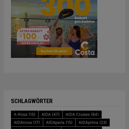
SCHLAGWÖRTER
A-Rosa
(15)
AIDA
(47)
AIDA Cruises
(64)
AIDAnova
(17)
AIDAperla
(15)
AIDAprima
(23)