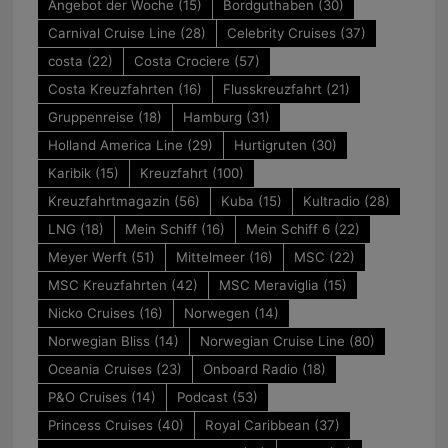
Angebot der Woche
(15)
Bordguthaben
(30)
Carnival Cruise Line
(28)
Celebrity Cruises
(37)
costa
(22)
Costa Crociere
(57)
Costa Kreuzfahrten
(16)
Flusskreuzfahrt
(21)
Gruppenreise
(18)
Hamburg
(31)
Holland America Line
(29)
Hurtigruten
(30)
Karibik
(15)
Kreuzfahrt
(100)
Kreuzfahrtmagazin
(56)
Kuba
(15)
Kultradio
(28)
LNG
(18)
Mein Schiff
(16)
Mein Schiff 6
(22)
Meyer Werft
(51)
Mittelmeer
(16)
MSC
(22)
MSC Kreuzfahrten
(42)
MSC Meraviglia
(15)
Nicko Cruises
(16)
Norwegen
(14)
Norwegian Bliss
(14)
Norwegian Cruise Line
(80)
Oceania Cruises
(23)
Onboard Radio
(18)
P&O Cruises
(14)
Podcast
(53)
Princess Cruises
(40)
Royal Caribbean
(37)