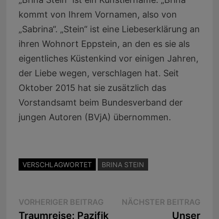
kommt von Ihrem Vornamen, also von
„Sabrina“. „Stein“ ist eine Liebeserklärung an
ihren Wohnort Eppstein, an den es sie als
eigentliches Küstenkind vor einigen Jahren,
der Liebe wegen, verschlagen hat. Seit
Oktober 2015 hat sie zusätzlich das
Vorstandsamt beim Bundesverband der
jungen Autoren (BVjA) übernommen.
VERSCHLAGWORTET
BRINA STEIN
Beitragsnavigation
Vorheriger
Näc
VORHERIGER BEITRAG
NÄCHSTER BEITRAG
Beitrag:
Beit
Traumreise: Pazifik
Unser