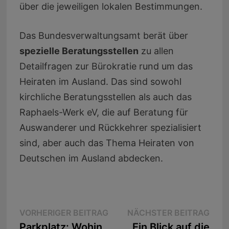
über die jeweiligen lokalen Bestimmungen.
Das Bundesverwaltungsamt berät über
spezielle Beratungsstellen
zu allen
Detailfragen zur Bürokratie rund um das
Heiraten im Ausland. Das sind sowohl
kirchliche Beratungsstellen als auch das
Raphaels-Werk eV, die auf Beratung für
Auswanderer und Rückkehrer spezialisiert
sind, aber auch das Thema Heiraten von
Deutschen im Ausland abdecken.
Beitragsnavigation
Vorheriger
Näc
VORHERIGER BEITRAG
NÄCHSTER BEITRAG
Beitrag:
Beit
Parkplatz: Wohin
Ein Blick auf die