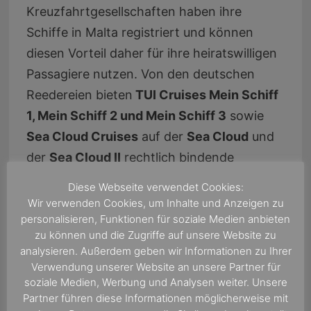
Kreuzfahrtgesellschaften haben ihre
Schiffe in Malta registriert und können
diesen Vorteil daher für ihre heiratswilligen
Passagiere nutzen. Von den deutschen
Reedereien bieten
TUI Cruises Mein Schiff
1, Mein Schiff 2 und Mein Schiff 3
sowie
Sea Cloud Cruises
auf der
Sea Cloud
und
der
Sea Cloud II
rechtlich bindende
Eheschließungen an Bord eines
Diese Webseite verwendet Cookies:
Kreuzfahrtschiffs an.
Wir verwenden Cookies, um Inhalte und Anzeigen zu
personalisieren, Funktionen für soziale Medien anbieten
zu können und die Zugriffe auf unsere Website zu
Auch die Kreuzfahrtschiffe von
Celebrity
analysieren. Außerdem geben wir Informationen zu Ihrer
Cruises
(außer Celebrity Xpedition) und
Verwendung unserer Website an unsere Partner für
Azamara Cruises
fahren ebenfalls unter
soziale Medien, Werbung und Analysen weiter. Unsere
Partner führen diese Informationen möglicherweise mit
maltesischer Flagge und haben daher