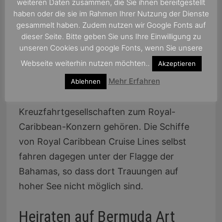
weiteren Daten zusammen, die Sie ihnen bereitgestellt
Hochzeiten auf hoher See mit dem Kapitän
haben oder die sie im Rahmen Ihrer Nutzung der Dienste
im Angebot. Eine ausführliche PDF-
gesammelt haben. Zudem nutzen wir Google Fonts auf
dieser Seite. Bitte geben Sie uns Ihre Einwilligung zu
Brochure kann per E-Mail angefordert
unseren Cookies und google Fonts, wenn Sie unsere
werden unter
Webseite weiterhin nutzen möchten..
Akzeptieren
celebrity@theweddingexperience.com. Die
Mehr Erfahren
Broschüre gilt sowohl für Celebrity wie für
Ablehnen
Azamara, da beide
Kreuzfahrtgesellschaften zum Royal-
Caribbean-Konzern gehören. Die Schiffe
von Royal Caribbean Cruise Lines selbst
fahren dagegen unter der Flagge der
Bahamas, so dass dort Trauungen auf
hoher See nicht möglich sind.
Heiraten auf Bermuda Art