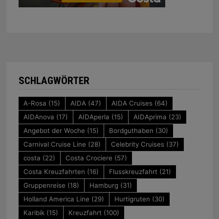
SCHLAGWÖRTER
A-Rosa
(15)
AIDA
(47)
AIDA Cruises
(64)
AIDAnova
(17)
AIDAperla
(15)
AIDAprima
(23)
Angebot der Woche
(15)
Bordguthaben
(30)
Carnival Cruise Line
(28)
Celebrity Cruises
(37)
costa
(22)
Costa Crociere
(57)
Costa Kreuzfahrten
(16)
Flusskreuzfahrt
(21)
Gruppenreise
(18)
Hamburg
(31)
Holland America Line
(29)
Hurtigruten
(30)
Karibik
(15)
Kreuzfahrt
(100)