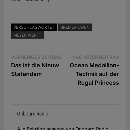
VERSCHLAGWORTET
BREMERHAVEN
MEYER WERFT
Beitragsnavigation
Vorheriger
Näc
VORHERIGER BEITRAG
NÄCHSTER BEITRAG
Beitrag:
Beit
Das ist die Nieuw
Ocean Medallion-
Statendam
Technik auf der
Regal Princess
Onboard Radio
Alle Beiträge ansehen von Onboard Radio