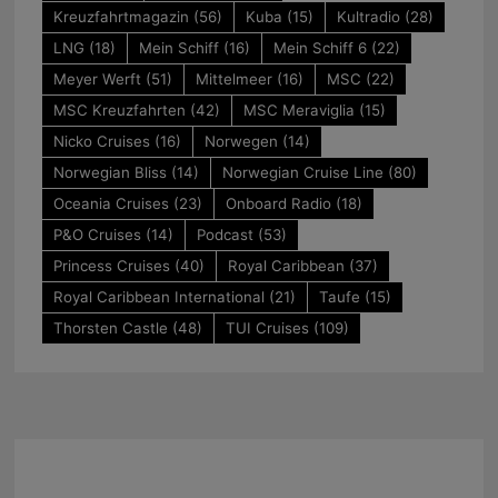
Kreuzfahrtmagazin
(56)
Kuba
(15)
Kultradio
(28)
LNG
(18)
Mein Schiff
(16)
Mein Schiff 6
(22)
Meyer Werft
(51)
Mittelmeer
(16)
MSC
(22)
MSC Kreuzfahrten
(42)
MSC Meraviglia
(15)
Nicko Cruises
(16)
Norwegen
(14)
Norwegian Bliss
(14)
Norwegian Cruise Line
(80)
Oceania Cruises
(23)
Onboard Radio
(18)
P&O Cruises
(14)
Podcast
(53)
Princess Cruises
(40)
Royal Caribbean
(37)
Royal Caribbean International
(21)
Taufe
(15)
Thorsten Castle
(48)
TUI Cruises
(109)