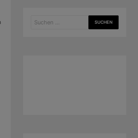
Suchen
n
nach: