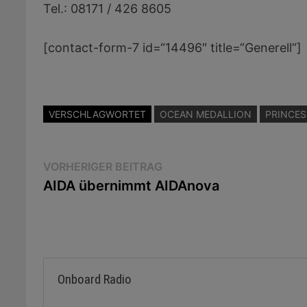
Tel.: 08171 / 426 8605
[contact-form-7 id=“14496″ title=“Generell“]
VERSCHLAGWORTET
OCEAN MEDALLION
PRINCES
Beitragsnavigation
Vorheriger
VORHERIGER BEITRAG
Beitrag:
AIDA übernimmt AIDAnova
Onboard Radio