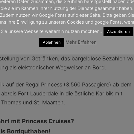
eiteren Daten zusammen, die Sie ihnen bereitgestellt haben od
te bereits im Vorfeld der Kreuzfahrt auf ihr Princess
die sie im Rahmen Ihrer Nutzung der Dienste gesammelt haben.
lizierten Zugang zum Schiff. Neben zügigem Boarding
Zudem nutzen wir Google Fonts auf dieser Seite. Bitte geben Si
uns Ihre Einwilligung zu unseren Cookies und google Fonts, wen
 schlüssellosen Zutritt zur Kabine sowie die
Sie unsere Webseite weiterhin nutzen möchten..
Akzeptieren
 lückenlosem WLAN-Netz, das auch die Kabinen
Mehr Erfahren
Ablehnen
estellung von Getränken, das bargeldlose Bezahlen v
ung als elektronischer Wegweiser an Bord.
k auf der Regal Princess (3.560 Passagiere) ab dem
ab/bis Fort Lauderdale in die östliche Karibik mit
. Thomas und St. Maarten.
ahrt mit Princess Cruises?
als Bordguthaben!