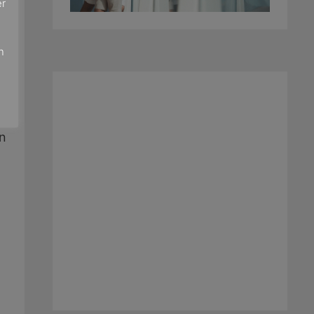
er
-
e
n
on