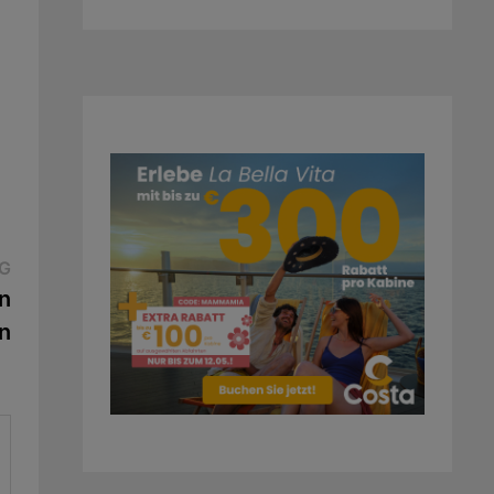
Nächster
G
Beitrag:
n
n