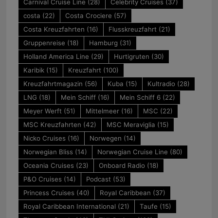
Carnival Cruise Line
(28)
Celebrity Cruises
(37)
costa
(22)
Costa Crociere
(57)
Costa Kreuzfahrten
(16)
Flusskreuzfahrt
(21)
Gruppenreise
(18)
Hamburg
(31)
Holland America Line
(29)
Hurtigruten
(30)
Karibik
(15)
Kreuzfahrt
(100)
Kreuzfahrtmagazin
(56)
Kuba
(15)
Kultradio
(28)
LNG
(18)
Mein Schiff
(16)
Mein Schiff 6
(22)
Meyer Werft
(51)
Mittelmeer
(16)
MSC
(22)
MSC Kreuzfahrten
(42)
MSC Meraviglia
(15)
Nicko Cruises
(16)
Norwegen
(14)
Norwegian Bliss
(14)
Norwegian Cruise Line
(80)
Oceania Cruises
(23)
Onboard Radio
(18)
P&O Cruises
(14)
Podcast
(53)
Princess Cruises
(40)
Royal Caribbean
(37)
Royal Caribbean International
(21)
Taufe
(15)