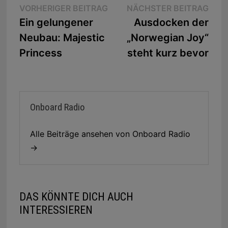
Beitragsnavigation
Vorheriger
Näc
VORHERIGER BEITRAG
NÄCHSTER BEITRAG
Beitrag:
Beit
Ein gelungener
Ausdocken der
Neubau: Majestic
„Norwegian Joy“
Princess
steht kurz bevor
Onboard Radio
Alle Beiträge ansehen von Onboard Radio
→
DAS KÖNNTE DICH AUCH
INTERESSIEREN