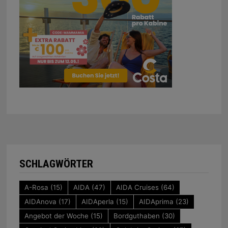
SCHLAGWÖRTER
A-Rosa
(15)
AIDA
(47)
AIDA Cruises
(64)
AIDAnova
(17)
AIDAperla
(15)
AIDAprima
(23)
Angebot der Woche
(15)
Bordguthaben
(30)