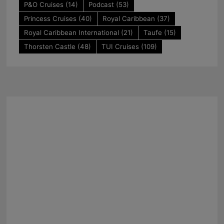
P&O Cruises
(14)
Podcast
(53)
Princess Cruises
(40)
Royal Caribbean
(37)
Royal Caribbean International
(21)
Taufe
(15)
Thorsten Castle
(48)
TUI Cruises
(109)