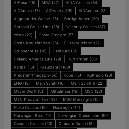
A-Rosa
(15)
AIDA
(47)
AIDA Cruises
(64)
AIDAnova
(17)
AIDAperla
(15)
AIDAprima
(23)
Angebot der Woche
(15)
Bordguthaben
(30)
Carnival Cruise Line
(28)
Celebrity Cruises
(37)
costa
(22)
Costa Crociere
(57)
Costa Kreuzfahrten
(16)
Flusskreuzfahrt
(21)
Gruppenreise
(18)
Hamburg
(31)
Holland America Line
(29)
Hurtigruten
(30)
Karibik
(15)
Kreuzfahrt
(100)
Kreuzfahrtmagazin
(56)
Kuba
(15)
Kultradio
(28)
LNG
(18)
Mein Schiff
(16)
Mein Schiff 6
(22)
Meyer Werft
(51)
Mittelmeer
(16)
MSC
(22)
MSC Kreuzfahrten
(42)
MSC Meraviglia
(15)
Nicko Cruises
(16)
Norwegen
(14)
Norwegian Bliss
(14)
Norwegian Cruise Line
(80)
Oceania Cruises
(23)
Onboard Radio
(18)