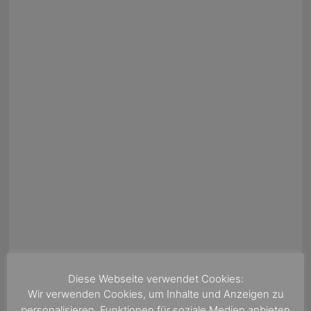
Diese Webseite verwendet Cookies:
Wir verwenden Cookies, um Inhalte und Anzeigen zu
VERSCHLAGWORTET
NORWEGIAN CRUISE LINE
personalisieren, Funktionen für soziale Medien anbieten