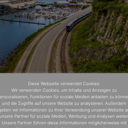
Diese Webseite verwendet Cookies:
Wir verwenden Cookies, um Inhalte und Anzeigen zu
ss Cruises)
ersonalisieren, Funktionen für soziale Medien anbieten zu könn
und die Zugriffe auf unsere Website zu analysieren. Außerdem
geben wir Informationen zu Ihrer Verwendung unserer Website a
lant für die Sommersaison 2027 ein umfangreiches
unsere Partner für soziale Medien, Werbung und Analysen weiter
Unsere Partner führen diese Informationen möglicherweise mit
 Reisezielen im hohen Norden des amerikanischen