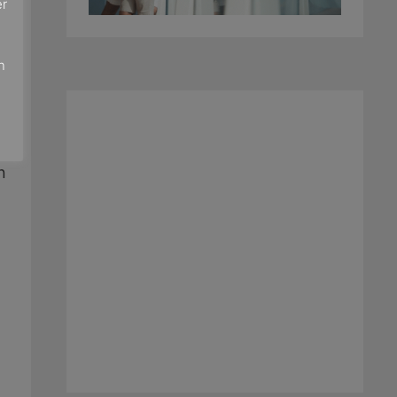
er
e
n
n