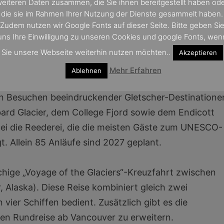
eiteren Daten zusammen, die Sie ihnen bereitgestellt haben od
die sie im Rahmen Ihrer Nutzung der Dienste gesammelt haben.
Zudem nutzen wir Google Fonts auf dieser Seite. Bitte geben Si
uns Ihre Einwilligung zu unseren Cookies und google Fonts, wen
tz des neuen Flaggschiffs Star Princess, das
r Princess-Flotte den Gästen intensive Einblicke in
Sie unsere Webseite weiterhin nutzen möchten..
Akzeptieren
s bietet.
Mehr Erfahren
Ablehnen
en Besuchen beeindruckender Gletscher-Destinatione
ard Glacier, dem College Fjord sowie dem Endicott
bei die Reederei, die die meisten Gäste zum UNESCO-
t. Allein 85 Anläufe sind 2027 geplant.
hige „Voyage of the Glaciers“-Kreuzfahrt zwischen
Alaska). Diese Reise kombiniert gleich zwei
vier Schiffen bedient. Zusätzlich gibt es die
gen Rundreise ab Vancouver zu erweitern.