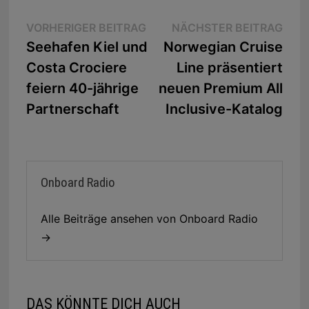
Beitragsnavigation
Vorheriger
Näc
VORHERIGER BEITRAG
NÄCHSTER BEITRAG
Beitrag:
Beit
Seehafen Kiel und
Norwegian Cruise
Costa Crociere
Line präsentiert
feiern 40-jährige
neuen Premium All
Partnerschaft
Inclusive-Katalog
Onboard Radio
Alle Beiträge ansehen von Onboard Radio
→
DAS KÖNNTE DICH AUCH