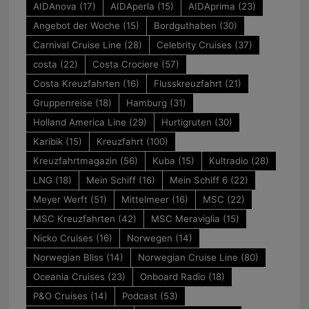
AIDAnova
(17)
AIDAperla
(15)
AIDAprima
(23)
Angebot der Woche
(15)
Bordguthaben
(30)
Carnival Cruise Line
(28)
Celebrity Cruises
(37)
costa
(22)
Costa Crociere
(57)
Costa Kreuzfahrten
(16)
Flusskreuzfahrt
(21)
Gruppenreise
(18)
Hamburg
(31)
Holland America Line
(29)
Hurtigruten
(30)
Karibik
(15)
Kreuzfahrt
(100)
Kreuzfahrtmagazin
(56)
Kuba
(15)
Kultradio
(28)
LNG
(18)
Mein Schiff
(16)
Mein Schiff 6
(22)
Meyer Werft
(51)
Mittelmeer
(16)
MSC
(22)
MSC Kreuzfahrten
(42)
MSC Meraviglia
(15)
Nicko Cruises
(16)
Norwegen
(14)
Norwegian Bliss
(14)
Norwegian Cruise Line
(80)
Oceania Cruises
(23)
Onboard Radio
(18)
P&O Cruises
(14)
Podcast
(53)