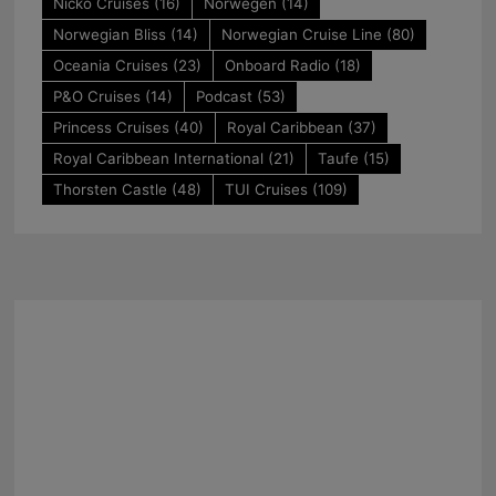
Nicko Cruises
(16)
Norwegen
(14)
Norwegian Bliss
(14)
Norwegian Cruise Line
(80)
Oceania Cruises
(23)
Onboard Radio
(18)
P&O Cruises
(14)
Podcast
(53)
Princess Cruises
(40)
Royal Caribbean
(37)
Royal Caribbean International
(21)
Taufe
(15)
Thorsten Castle
(48)
TUI Cruises
(109)