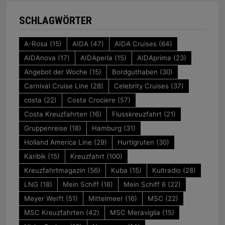
SCHLAGWÖRTER
A-Rosa
(15)
AIDA
(47)
AIDA Cruises
(64)
AIDAnova
(17)
AIDAperla
(15)
AIDAprima
(23)
Angebot der Woche
(15)
Bordguthaben
(30)
Carnival Cruise Line
(28)
Celebrity Cruises
(37)
costa
(22)
Costa Crociere
(57)
Costa Kreuzfahrten
(16)
Flusskreuzfahrt
(21)
Gruppenreise
(18)
Hamburg
(31)
Holland America Line
(29)
Hurtigruten
(30)
Karibik
(15)
Kreuzfahrt
(100)
Kreuzfahrtmagazin
(56)
Kuba
(15)
Kultradio
(28)
LNG
(18)
Mein Schiff
(16)
Mein Schiff 6
(22)
Meyer Werft
(51)
Mittelmeer
(16)
MSC
(22)
MSC Kreuzfahrten
(42)
MSC Meraviglia
(15)