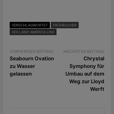
VERSCHLAGWORTET
FRÜHBUCHER
HOLLAND AMERICA LINE
Beitragsnavigation
Vorheriger
Näc
VORHERIGER BEITRAG
NÄCHSTER BEITRAG
Beitrag:
Beit
Seabourn Ovation
Chrystal
zu Wasser
Symphony für
gelassen
Umbau auf dem
Weg zur Lloyd
Werft