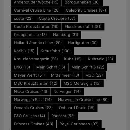
Angebot der Woche
(15)
Bordguthaben
(30)
Carnival Cruise Line
(28)
Celebrity Cruises
(37)
costa
(22)
Costa Crociere
(57)
Costa Kreuzfahrten
(16)
Flusskreuzfahrt
(21)
Gruppenreise
(18)
Hamburg
(31)
Holland America Line
(29)
Hurtigruten
(30)
Karibik
(15)
Kreuzfahrt
(100)
Kreuzfahrtmagazin
(56)
Kuba
(15)
Kultradio
(28)
LNG
(18)
Mein Schiff
(16)
Mein Schiff 6
(22)
Meyer Werft
(51)
Mittelmeer
(16)
MSC
(22)
MSC Kreuzfahrten
(42)
MSC Meraviglia
(15)
Nicko Cruises
(16)
Norwegen
(14)
Norwegian Bliss
(14)
Norwegian Cruise Line
(80)
Oceania Cruises
(23)
Onboard Radio
(18)
P&O Cruises
(14)
Podcast
(53)
Princess Cruises
(40)
Royal Caribbean
(37)