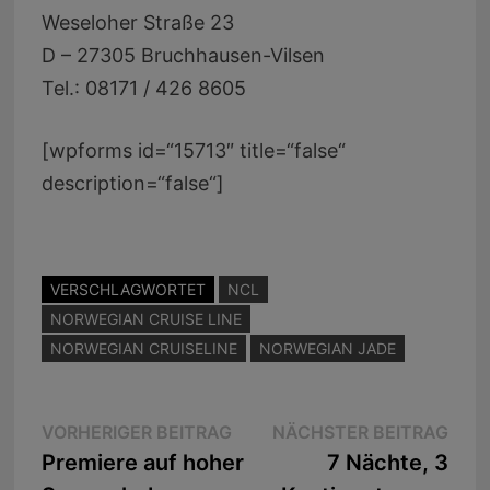
Weseloher Straße 23
D – 27305 Bruchhausen-Vilsen
Tel.: 08171 / 426 8605
[wpforms id=“15713″ title=“false“
description=“false“]
VERSCHLAGWORTET
NCL
NORWEGIAN CRUISE LINE
NORWEGIAN CRUISELINE
NORWEGIAN JADE
Beitragsnavigation
Vorheriger
Näc
VORHERIGER BEITRAG
NÄCHSTER BEITRAG
Beitrag:
Beit
Premiere auf hoher
7 Nächte, 3