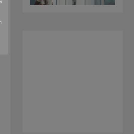
er
e
n