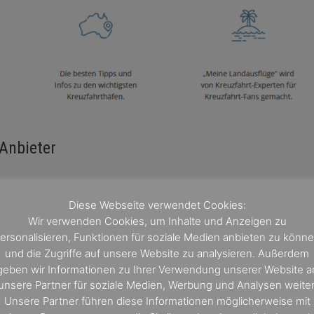
 Anbieter
ichkeit, individuelle Landausflüge für Ihre
Diese Webseite verwendet Cookies:
rn zu buchen. Wir vermitteln für ganz Europa, im
Wir verwenden Cookies, um Inhalte und Anzeigen zu
 Kreuzfahrt-Ausflüge und bieten dabei häufig die
ersonalisieren, Funktionen für soziale Medien anbieten zu könn
eren Preise als die Reedereien. Alle Anbieter sind vo
und die Zugriffe auf unsere Website zu analysieren. Außerdem
geben wir Informationen zu Ihrer Verwendung unserer Website a
rantieren Ihnen ein unvergessliches Urlaubserlebnis
unsere Partner für soziale Medien, Werbung und Analysen weiter
Unsere Partner führen diese Informationen möglicherweise mit