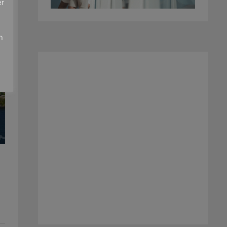
er
e
n