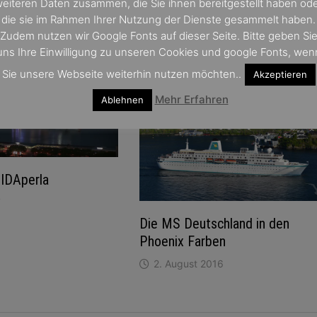
eiteren Daten zusammen, die Sie ihnen bereitgestellt haben od
die sie im Rahmen Ihrer Nutzung der Dienste gesammelt haben.
Zudem nutzen wir Google Fonts auf dieser Seite. Bitte geben Si
uns Ihre Einwilligung zu unseren Cookies und google Fonts, wen
Sie unsere Webseite weiterhin nutzen möchten..
Akzeptieren
Mehr Erfahren
Ablehnen
AIDAperla
7
Die MS Deutschland in den
Phoenix Farben
2. August 2016