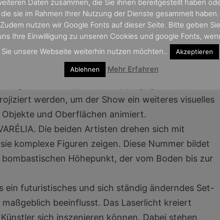
eiteren Daten zusammen, die Sie ihnen bereitgestellt haben od
die sie im Rahmen Ihrer Nutzung der Dienste gesammelt haben.
Zudem nutzen wir Google Fonts auf dieser Seite. Bitte geben Si
uns Ihre Einwilligung zu unseren Cookies und google Fonts, wen
 ein ultraviolettes, bunt schimmerndes Make-up, da
Sie unsere Webseite weiterhin nutzen möchten..
Akzeptieren
llicht leuchtet, das extra dafür in der Carousel
Mehr Erfahren
Ablehnen
s sogenannte „Projection Mapping“ genutzt, bei de
ojiziert werden, um der Show ein weiteres visuelles
e Objekte und Oberflächen animiert.
 VARÉLIA. Die beiden Artisten drehen sich mit
ie komplexe Figuren zeigen. Diese Nummer bildet
n bombastischen Höhepunkt, der vom Boden bis zur
s ein futuristisches und sich ständig änderndes Set-
aßgeblich beeinflusst. Das Laserlicht kreiert
e Künstler sich inszenieren können. Dabei stehen