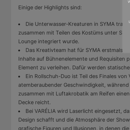
w
Einige der Highlights sind:
Die Unterwasser-Kreaturen in SYMA tragen
zusammen mit Teilen des Kostüms unter Spezia
Lounge integriert wurde.
Das Kreativteam hat für SYMA erstmals da
Inhalte auf Bühnenelemente und Requisiten pr
Element zu verleihen. Dafür werden statisch
Ein Rollschuh-Duo ist Teil des Finales von
atemberaubender Geschwindigkeit, während s
zusammen mit Luftakrobatik am Reifen eine
Decke reicht.
Bei VARÉLIA wird Laserlicht eingesetzt, da
Design schafft und die Atmosphäre der Show m
grafische Figuren und Illusionen, in denen di