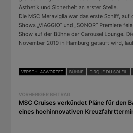
Ästhetik und Sicherheit an erster Stelle.
Die MSC Meraviglia war das erste Schiff, auf 
Shows „VIAGGIO“ und „SONOR“ Premiere feiert
Show auf der Bühne der Carousel Lounge. Die
November 2019 in Hamburg getauft wird, lauf
VERSCHLAGWORTET
BÜHNE
CIRQUE DU SOLEIL
Beitragsnavigation
Vorheriger
VORHERIGER BEITRAG
Beitrag:
MSC Cruises verkündet Pläne für den B
eines hochinnovativen Kreuzfahrttermi