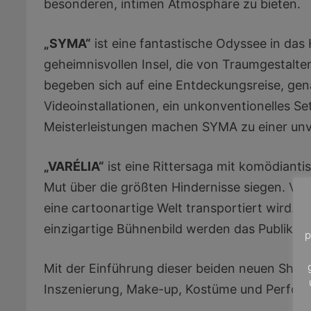
besonderen, intimen Atmosphäre zu bieten.
„SYMA“
ist eine fantastische Odyssee in das 
geheimnisvollen Insel, die von Traumgestalte
begeben sich auf eine Entdeckungsreise, gen
Videoinstallationen, ein unkonventionelles S
Meisterleistungen machen SYMA zu einer un
„VARÉLIA“
ist eine Rittersaga mit komödianti
Mut über die größten Hindernisse siegen. VAR
eine cartoonartige Welt transportiert wird. 
einzigartige Bühnenbild werden das Publiku
p
Mit der Einführung dieser beiden neuen Shows
Inszenierung, Make-up, Kostüme und Perform