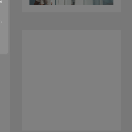
er
e
n
s
m