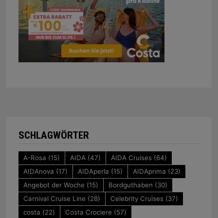
SCHLAGWÖRTER
A-Rosa
(15)
AIDA
(47)
AIDA Cruises
(64)
AIDAnova
(17)
AIDAperla
(15)
AIDAprima
(23)
Angebot der Woche
(15)
Bordguthaben
(30)
Carnival Cruise Line
(28)
Celebrity Cruises
(37)
costa
(22)
Costa Crociere
(57)