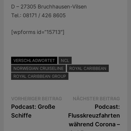
D – 27305 Bruchhausen-Vilsen
Tel.: 08171 / 426 8605
[wpforms id=“15713″]
VERSCHLAGWORTET
NCL
NORWEGIAN CRUISELINE
ROYAL CARIBBEAN
ROYAL CARIBBEAN GROUP
Beitragsnavigation
Vorheriger
Näc
VORHERIGER BEITRAG
NÄCHSTER BEITRAG
Beitrag:
Beit
Podcast: Große
Podcast:
Schiffe
Flusskreuzfahrten
während Corona –