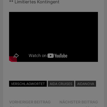
** Limitiertes Kontingent
VERSCHLAGWORTET
AIDA CRUISES
AIDANOVA
Beitragsnavigation
Vorheriger
Näc
VORHERIGER BEITRAG
NÄCHSTER BEITRAG