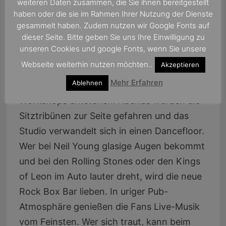
weiteren Daten zusammen, die Sie ihnen bereitgestellt
mitten drin: Es ist das erste TV-Studio auf
haben oder die sie im Rahmen Ihrer Nutzung der Dienste
dem Meer, in dem Shows produziert und
gesammelt haben. Zudem nutzen wir Google Fonts auf
dieser Seite. Bitte geben Sie uns Ihre Einwilligung zu
von hier aus gesendet werden. Bis zu 500
unseren Cookies und google Fonts, wenn Sie unsere
Studiogäste können hautnah dabei sein und
Webseite weiterhin nutzen möchten..
Akzeptieren
mitmachen, wenn Gameshows, Comedy,
Mehr Erfahren
Ablehnen
Kochsendungen, bekannte TV-Formate und
Workshops entstehen. Abends werden die
Sitztribünen zur Seite gefahren und das
Studio verwandelt sich in einen Dancefloor.
Wer bei Neil Young glasige Augen bekommt
und bei den Rolling Stones oder den Kings
of Leon im Auto lauter dreht, wird die neue
Rock Box Bar lieben. In uriger Pub-
Atmosphäre genießen die Fans Live-Musik
vom Feinsten. Wer sich traut, kann beim