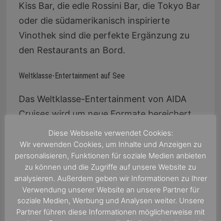
Kiss Bar, die edle Rossini Bar, die Tokyo Bar
oder die südamerikanisch inspirierte
Vinothek sind die perfekte Ergänzung zu
den Restaurants an Bord.
Weltklasse-Entertainment auf See
Das Weltklasse-Entertainment von AIDA
Cruises wird um neue Formate bereichert,
die den Gast noch stärker integrieren.
Diese Webseite verwendet Cookies:
Überraschende und außergewöhnliche
Wir verwenden Cookies, um Inhalte und Anzeigen zu
personalisieren, Funktionen für soziale Medien anbieten
Entertainmentangebote, exklusiv von und
zu können und die Zugriffe auf unsere Website zu
für AIDA produziert, sorgen für
analysieren. Außerdem geben wir Informationen zu Ihrer
Unterhaltung.
Verwendung unserer Website an unsere Partner für
soziale Medien, Werbung und Analysen weiter. Unsere
Partner führen diese Informationen möglicherweise mit
Im Studio X sind die Gäste live dabei und