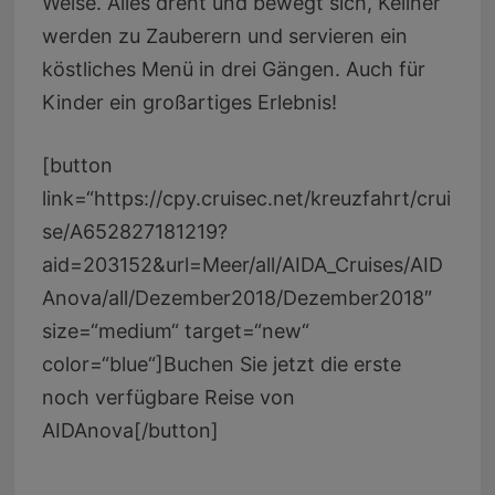
Weise. Alles dreht und bewegt sich, Kellner
werden zu Zauberern und servieren ein
köstliches Menü in drei Gängen. Auch für
Kinder ein großartiges Erlebnis!
[button
link=“https://cpy.cruisec.net/kreuzfahrt/crui
se/A652827181219?
aid=203152&url=Meer/all/AIDA_Cruises/AID
Anova/all/Dezember2018/Dezember2018″
size=“medium“ target=“new“
color=“blue“]Buchen Sie jetzt die erste
noch verfügbare Reise von
AIDAnova[/button]