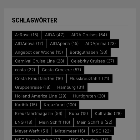
SCHLAGWÖRTER
A-Rosa
(15)
AIDA
(47)
AIDA Cruises
(64)
AIDAnova
(17)
AIDAperla
(15)
AIDAprima
(23)
Angebot der Woche
(15)
Bordguthaben
(30)
Carnival Cruise Line
(28)
Celebrity Cruises
(37)
costa
(22)
Costa Crociere
(57)
Costa Kreuzfahrten
(16)
Flusskreuzfahrt
(21)
Gruppenreise
(18)
Hamburg
(31)
Holland America Line
(29)
Hurtigruten
(30)
Karibik
(15)
Kreuzfahrt
(100)
Kreuzfahrtmagazin
(56)
Kuba
(15)
Kultradio
(28)
LNG
(18)
Mein Schiff
(16)
Mein Schiff 6
(22)
Meyer Werft
(51)
Mittelmeer
(16)
MSC
(22)
MSC Kreuzfahrten
(42)
MSC Meraviglia
(15)