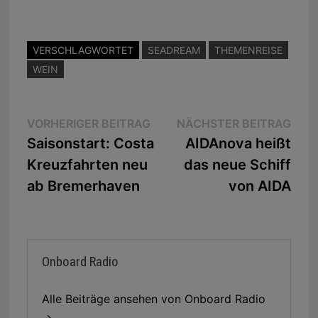
VERSCHLAGWORTET
SEADREAM
THEMENREISE
WEIN
Beitragsnavigation
Vorheriger
Näc
VORHERIGER BEITRAG
NÄCHSTER BEITRAG
Beitrag:
Beit
Saisonstart: Costa
AIDAnova heißt
Kreuzfahrten neu
das neue Schiff
ab Bremerhaven
von AIDA
Onboard Radio
Alle Beiträge ansehen von Onboard Radio
→