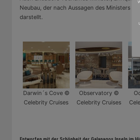
w
Neubau, der nach Aussagen des Ministers ein
darstellt.
Darwin´s Cove ©
Observatory ©
Oc
Celebrity Cruises
Celebrity Cruises
Cele
Entworfen mit der Schönheit der Galapagos Inseln im H