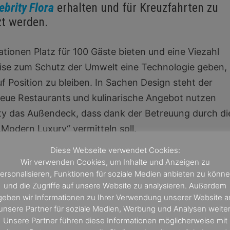
ebrity Flora
erhalten und für Kreuzfahrten zu
zt werden.
onen Platz für 100 Gäste bieten und eine Viezahl
weise zum Schutz der Umwelt eine Technologie geben,
f Position zu bleiben. In Sachen Design steht der
eue Restaurants und kulinarische Angebot nutzen
ity das Außendeck, dass dank der Betreuung durch di
Modern Luxury“ vermitteln soll.
Diese Webseite verwendet Cookies:
 völlig neues Gefühl von Muxus vermitteln.
Wir verwenden Cookies, um Inhalte und Anzeigen zu
ersonalisieren, Funktionen für soziale Medien anbieten zu könn
ner der absoluten Mega Yachten weltweit
und die Zugriffe auf unsere Website zu analysieren. Außerdem
toff-Perlo
geben wir Informationen zu Ihrer Verwendung unserer Website a
unsere Partner für soziale Medien, Werbung und Analysen weiter
Unsere Partner führen diese Informationen möglicherweise mit
once de León, zeigt sich hoch erfreut über den