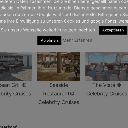
eiteren Daten zusammen, die Sie ihnen bereitgestellt haben od
en Meilenstein für den Tourismus in der Region
die sie im Rahmen Ihrer Nutzung der Dienste gesammelt haben.
Zudem nutzen wir Google Fonts auf dieser Seite. Bitte geben Si
uns Ihre Einwilligung zu unseren Cookies und google Fonts, wen
Sie unsere Webseite weiterhin nutzen möchten..
Akzeptieren
Mehr Erfahren
Ablehnen
ean Grill ©
Seaside
The Vista ©
brity Cruises
Restaurant©
Celebrity Cruises
Celebrity Cruises
interkopf