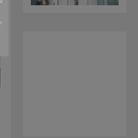
er
e
n