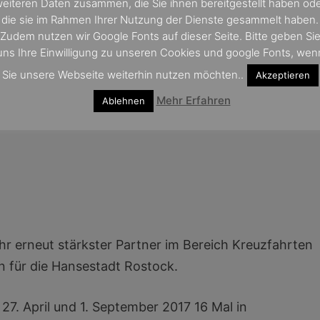
eiteren Daten zusammen, die Sie ihnen bereitgestellt haben od
die sie im Rahmen Ihrer Nutzung der Dienste gesammelt haben.
Zudem nutzen wir Google Fonts auf dieser Seite. Bitte geben Si
uns Ihre Einwilligung zu unseren Cookies und google Fonts, wen
Sie unsere Webseite weiterhin nutzen möchten..
Akzeptieren
Mehr Erfahren
Ablehnen
ahr erneut stärkster Partner im Bereich Kreuzfahrten
n für die Hansestadt Rostock.
27. April und 1. September 2017 16 Mal in