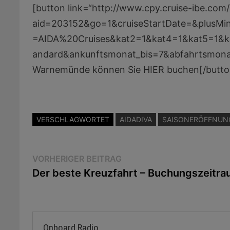
[button link=“http://www.cpy.cruise-ibe.com
aid=203152&go=1&cruiseStartDate=&plusMi
=AIDA%20Cruises&kat2=1&kat4=1&kat5=1&
andard&ankunftsmonat_bis=7&abfahrtsmonat
Warnemünde können Sie HIER buchen[/butto
VERSCHLAGWORTET
AIDADIVA
SAISONERÖFFNUN
Beitragsnavigation
Vorheriger
VORHERIGER BEITRAG
Beitrag:
Der beste Kreuzfahrt – Buchungszeitr
Onboard Radio