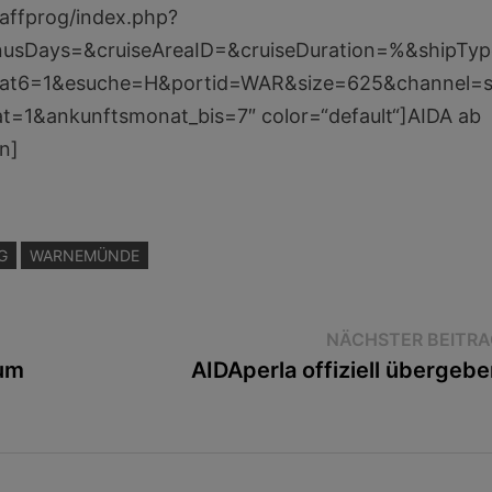
/affprog/index.php?
nusDays=&cruiseAreaID=&cruiseDuration=%&shipTyp
kat6=1&esuche=H&portid=WAR&size=625&channel=s
=1&ankunftsmonat_bis=7″ color=“default“]AIDA ab
n]
G
WARNEMÜNDE
NÄCHSTER BEITRA
aum
AIDAperla offiziell übergebe