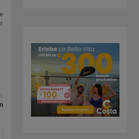
e
t
Nächster
G
Beitrag:
n