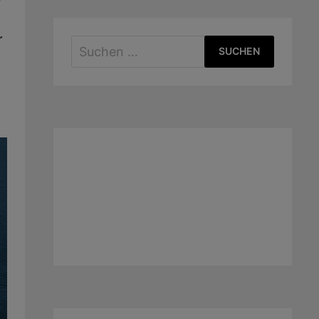
e
r
Suchen
nach: