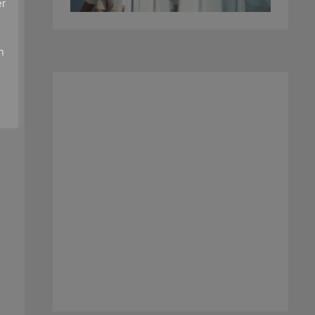
er
e
n