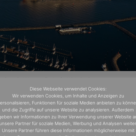
tsaison in Warnemünde © AIDA Cruises
Diese Webseite verwendet Cookies:
Wir verwenden Cookies, um Inhalte und Anzeigen zu
ersonalisieren, Funktionen für soziale Medien anbieten zu könn
und die Zugriffe auf unsere Website zu analysieren. Außerdem
geben wir Informationen zu Ihrer Verwendung unserer Website a
unsere Partner für soziale Medien, Werbung und Analysen weiter
Unsere Partner führen diese Informationen möglicherweise mit