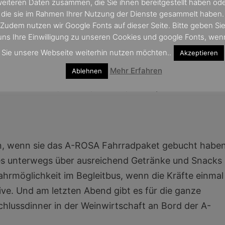
eiteren Daten zusammen, die Sie ihnen bereitgestellt haben od
die sie im Rahmen Ihrer Nutzung der Dienste gesammelt haben.
Zudem nutzen wir Google Fonts auf dieser Seite. Bitte geben Si
uns Ihre Einwilligung zu unseren Cookies und google Fonts, wen
is Normandie“ umfasst sechs Radausflüge, alle
Sie unsere Webseite weiterhin nutzen möchten..
Akzeptieren
s Garten (Giverny), Rouen, Caudebec, die Abteil
Mehr Erfahren
e-Verkostung. In 2019 können Gäste die Reise mit
Ablehnen
en: 11. Mai, 8. Juni, 20. Juli, 14. September sowie 
n, wenn sie das A-ROSA Fahrradpaket gebucht haben
es unterwegs über ausreichend Getränke und Snacks
tfahrmöglichkeit im Begleitbus, wenn die Kräfte einmal
sive. Und am letzten Abend gibt es für die ganze
lussdinner in der Weinwirtschaft an Bord der A-