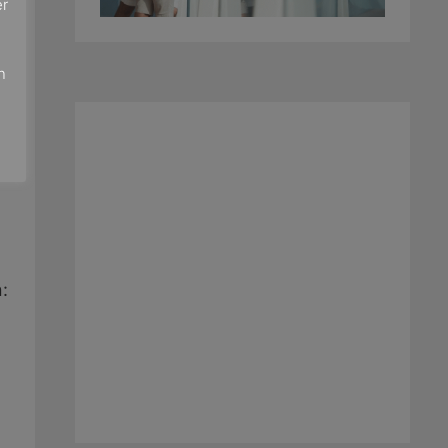
er
e
n
5.
: