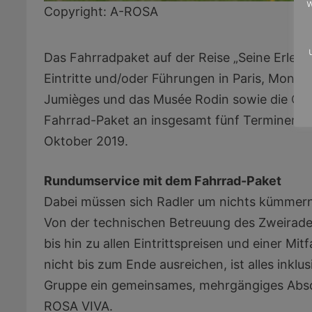
w
Copyright: A-ROSA
Das Fahrradpaket auf der Reise „Seine Erlebn
Eintritte und/oder Führungen in Paris, Monet
Jumièges und das Musée Rodin sowie die Cidr
Fahrrad-Paket an insgesamt fünf Terminen buch
Oktober 2019.
Rundumservice mit dem Fahrrad-Paket
Dabei müssen sich Radler um nichts kümmer
Von der technischen Betreuung des Zweirad
bis hin zu allen Eintrittspreisen und einer Mi
nicht bis zum Ende ausreichen, ist alles inklu
Gruppe ein gemeinsames, mehrgängiges Absch
ROSA VIVA.