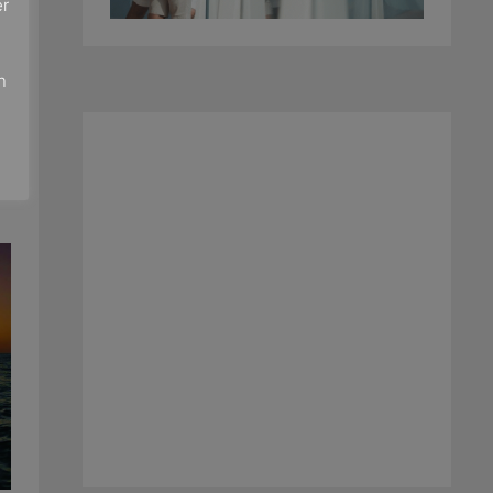
er
e
n