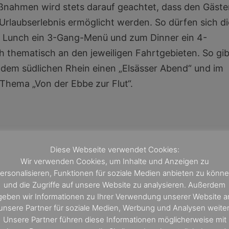
ßnahmen wird stets darauf geachtet, dass den Gäst
Urlaubserlebnis ermöglicht werden. So dürfen sich di
um Lunch ein 3-Gang-Menü und zum Dinner ein 4-
h thematisch an den jeweiligen Fahrtgebieten. So gib
f dem südlichen Rhein einen „Elsässer Abend“ und im
Thema „Von der Ebbe zur Flut“.
Diese Webseite verwendet Cookies:
Wir verwenden Cookies, um Inhalte und Anzeigen zu
NÄCHSTER BEITRA
ersonalisieren, Funktionen für soziale Medien anbieten zu könn
und die Zugriffe auf unsere Website zu analysieren. Außerdem
Podcast: Häfen am Mittelmee
geben wir Informationen zu Ihrer Verwendung unserer Website a
unsere Partner für soziale Medien, Werbung und Analysen weiter
Unsere Partner führen diese Informationen möglicherweise mit