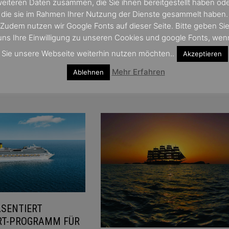
eiteren Daten zusammen, die Sie ihnen bereitgestellt haben od
die sie im Rahmen Ihrer Nutzung der Dienste gesammelt haben.
Zudem nutzen wir Google Fonts auf dieser Seite. Bitte geben Si
uns Ihre Einwilligung zu unseren Cookies und google Fonts, wen
Sie unsere Webseite weiterhin nutzen möchten..
Akzeptieren
Mehr Erfahren
Ablehnen
SENTIERT
RT-PROGRAMM FÜR