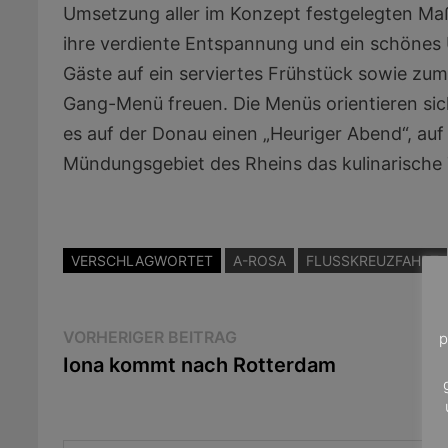
Umsetzung aller im Konzept festgelegten Ma
ihre verdiente Entspannung und ein schönes 
Gäste auf ein serviertes Frühstück sowie z
Gang-Menü freuen. Die Menüs orientieren sic
es auf der Donau einen „Heuriger Abend“, au
Mündungsgebiet des Rheins das kulinarische 
VERSCHLAGWORTET
A-ROSA
FLUSSKREUZFAHRT
Beitragsnavigation
Vorheriger
VORHERIGER BEITRAG
p
Beitrag:
Iona kommt nach Rotterdam