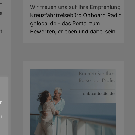
en
Wir freuen uns auf Ihre Empfehlung
e
Kreuzfahrtreisebüro Onboard Radio
golocal.de - das Portal zum
t
Bewerten, erleben und dabei sein.
Nächster
G
en
Beitrag:
r
n
.