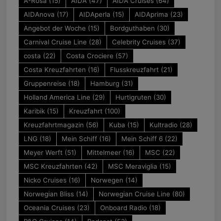
A-Rosa
(15)
AIDA
(47)
AIDA Cruises
(64)
AIDAnova
(17)
AIDAperla
(15)
AIDAprima
(23)
Angebot der Woche
(15)
Bordguthaben
(30)
Carnival Cruise Line
(28)
Celebrity Cruises
(37)
costa
(22)
Costa Crociere
(57)
Costa Kreuzfahrten
(16)
Flusskreuzfahrt
(21)
Gruppenreise
(18)
Hamburg
(31)
Holland America Line
(29)
Hurtigruten
(30)
Karibik
(15)
Kreuzfahrt
(100)
Kreuzfahrtmagazin
(56)
Kuba
(15)
Kultradio
(28)
LNG
(18)
Mein Schiff
(16)
Mein Schiff 6
(22)
Meyer Werft
(51)
Mittelmeer
(16)
MSC
(22)
MSC Kreuzfahrten
(42)
MSC Meraviglia
(15)
Nicko Cruises
(16)
Norwegen
(14)
Norwegian Bliss
(14)
Norwegian Cruise Line
(80)
Oceania Cruises
(23)
Onboard Radio
(18)