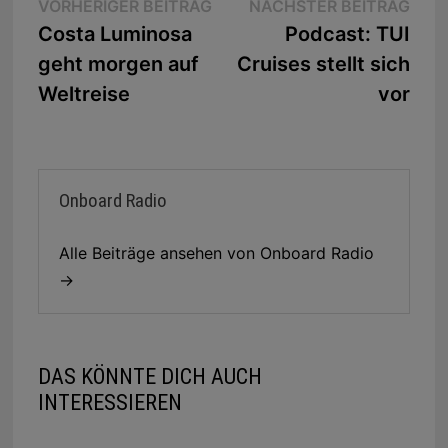
Beitragsnavigation
Vorheriger
Näc
VORHERIGER BEITRAG
NÄCHSTER BEITRAG
Beitrag:
Beit
Costa Luminosa
Podcast: TUI
geht morgen auf
Cruises stellt sich
Weltreise
vor
Onboard Radio
Alle Beiträge ansehen von Onboard Radio
→
DAS KÖNNTE DICH AUCH
INTERESSIEREN