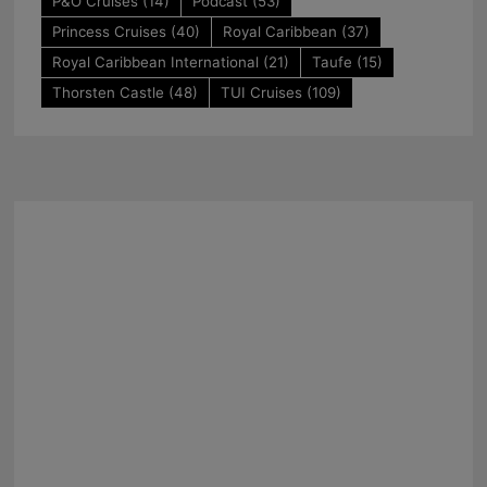
P&O Cruises
(14)
Podcast
(53)
Princess Cruises
(40)
Royal Caribbean
(37)
Royal Caribbean International
(21)
Taufe
(15)
Thorsten Castle
(48)
TUI Cruises
(109)