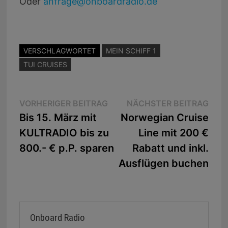
Oder
anfrage@onboardradio.de
VERSCHLAGWORTET
MEIN SCHIFF 1
TUI CRUISES
Beitragsnavigation
Vorheriger
Näc
VORHERIGER BEITRAG
NÄCHSTER BEITRAG
Beitrag:
Beit
Bis 15. März mit
Norwegian Cruise
KULTRADIO bis zu
Line mit 200 €
800.- € p.P. sparen
Rabatt und inkl.
Ausflügen buchen
Onboard Radio