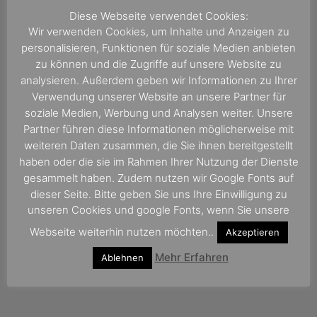
Diese Webseite verwendet Cookies:
Wir verwenden Cookies, um Inhalte und Anzeigen zu
personalisieren, Funktionen für soziale Medien anbieten
zu können und die Zugriffe auf unsere Website zu
analysieren. Außerdem geben wir Informationen zu Ihrer
Verwendung unserer Website an unsere Partner für
soziale Medien, Werbung und Analysen weiter. Unsere
Partner führen diese Informationen möglicherweise mit
weiteren Daten zusammen, die Sie ihnen bereitgestellt
haben oder die sie im Rahmen Ihrer Nutzung der Dienste
gesammelt haben. Zudem nutzen wir Google Fonts auf
dieser Seite. Bitte geben Sie uns Ihre Einwilligung zu
unseren Cookies und google Fonts, wenn Sie unsere
Webseite weiterhin nutzen möchten..
Akzeptieren
Mehr Erfahren
Ablehnen