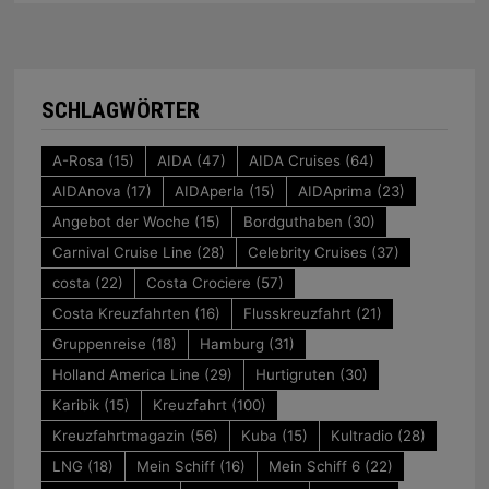
SCHLAGWÖRTER
A-Rosa
(15)
AIDA
(47)
AIDA Cruises
(64)
AIDAnova
(17)
AIDAperla
(15)
AIDAprima
(23)
Angebot der Woche
(15)
Bordguthaben
(30)
Carnival Cruise Line
(28)
Celebrity Cruises
(37)
costa
(22)
Costa Crociere
(57)
Costa Kreuzfahrten
(16)
Flusskreuzfahrt
(21)
Gruppenreise
(18)
Hamburg
(31)
Holland America Line
(29)
Hurtigruten
(30)
Karibik
(15)
Kreuzfahrt
(100)
Kreuzfahrtmagazin
(56)
Kuba
(15)
Kultradio
(28)
LNG
(18)
Mein Schiff
(16)
Mein Schiff 6
(22)