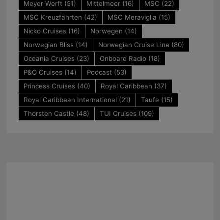
Meyer Werft
(51)
Mittelmeer
(16)
MSC
(22)
MSC Kreuzfahrten
(42)
MSC Meraviglia
(15)
Nicko Cruises
(16)
Norwegen
(14)
Norwegian Bliss
(14)
Norwegian Cruise Line
(80)
Oceania Cruises
(23)
Onboard Radio
(18)
P&O Cruises
(14)
Podcast
(53)
Princess Cruises
(40)
Royal Caribbean
(37)
Royal Caribbean International
(21)
Taufe
(15)
Thorsten Castle
(48)
TUI Cruises
(109)