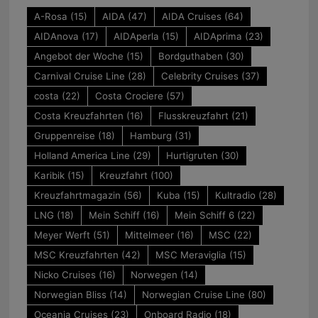
A-Rosa
(15)
AIDA
(47)
AIDA Cruises
(64)
AIDAnova
(17)
AIDAperla
(15)
AIDAprima
(23)
Angebot der Woche
(15)
Bordguthaben
(30)
Carnival Cruise Line
(28)
Celebrity Cruises
(37)
costa
(22)
Costa Crociere
(57)
Costa Kreuzfahrten
(16)
Flusskreuzfahrt
(21)
Gruppenreise
(18)
Hamburg
(31)
Holland America Line
(29)
Hurtigruten
(30)
Karibik
(15)
Kreuzfahrt
(100)
Kreuzfahrtmagazin
(56)
Kuba
(15)
Kultradio
(28)
LNG
(18)
Mein Schiff
(16)
Mein Schiff 6
(22)
Meyer Werft
(51)
Mittelmeer
(16)
MSC
(22)
MSC Kreuzfahrten
(42)
MSC Meraviglia
(15)
Nicko Cruises
(16)
Norwegen
(14)
Norwegian Bliss
(14)
Norwegian Cruise Line
(80)
Oceania Cruises
(23)
Onboard Radio
(18)