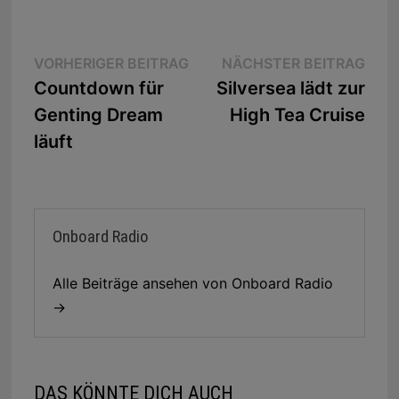
Beitragsnavigation
Vorheriger
Näc
VORHERIGER BEITRAG
NÄCHSTER BEITRAG
Beitrag:
Beit
Countdown für
Silversea lädt zur
Genting Dream
High Tea Cruise
läuft
Onboard Radio
Alle Beiträge ansehen von Onboard Radio
→
DAS KÖNNTE DICH AUCH