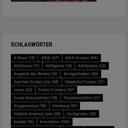
SCHLAGWÖRTER
A-Rosa
(15)
AIDA
(47)
AIDA Cruises
(64)
AIDAnova
(17)
AIDAperla
(15)
AIDAprima
(23)
Angebot der Woche
(15)
Bordguthaben
(30)
Carnival Cruise Line
(28)
Celebrity Cruises
(37)
costa
(22)
Costa Crociere
(57)
Costa Kreuzfahrten
(16)
Flusskreuzfahrt
(21)
Gruppenreise
(18)
Hamburg
(31)
Holland America Line
(29)
Hurtigruten
(30)
Karibik
(15)
Kreuzfahrt
(100)