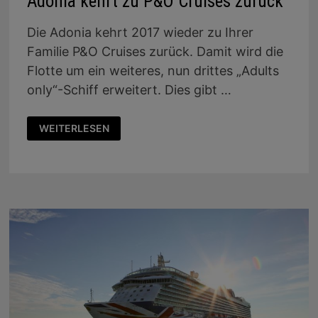
Adonia kehrt zu P&O Cruises zurück
Die Adonia kehrt 2017 wieder zu Ihrer
Familie P&O Cruises zurück. Damit wird die
Flotte um ein weiteres, nun drittes „Adults
only“-Schiff erweitert. Dies gibt …
ADONIA
WEITERLESEN
KEHRT
ZU
P&O
CRUISES
ZURÜCK