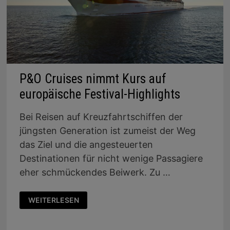
P&O Cruises nimmt Kurs auf
europäische Festival-Highlights
Bei Reisen auf Kreuzfahrtschiffen der
jüngsten Generation ist zumeist der Weg
das Ziel und die angesteuerten
Destinationen für nicht wenige Passagiere
eher schmückendes Beiwerk. Zu …
P&O
WEITERLESEN
CRUISES
NIMMT
KURS
AUF