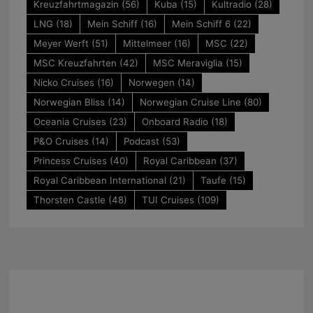
Kreuzfahrtmagazin
(56)
Kuba
(15)
Kultradio
(28)
LNG
(18)
Mein Schiff
(16)
Mein Schiff 6
(22)
Meyer Werft
(51)
Mittelmeer
(16)
MSC
(22)
MSC Kreuzfahrten
(42)
MSC Meraviglia
(15)
Nicko Cruises
(16)
Norwegen
(14)
Norwegian Bliss
(14)
Norwegian Cruise Line
(80)
Oceania Cruises
(23)
Onboard Radio
(18)
P&O Cruises
(14)
Podcast
(53)
Princess Cruises
(40)
Royal Caribbean
(37)
Royal Caribbean International
(21)
Taufe
(15)
Thorsten Castle
(48)
TUI Cruises
(109)