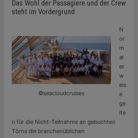
Das Wohl der Passagiere und der Crew
steht im Vordergrund
N
or
m
al
er
w
eis
©seacloudcruises
e
ge
lte
n für die Nicht-Teilnahme an gebuchten
T
ö
rns die branchenüblichen