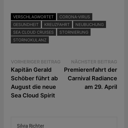
VERSCHLAGWORTET
CORONA-VIRUS
GESUNDHEIT
KREUZFAHRT
NEUBUCHUNG
SEA CLOUD CRUISES
STORNIERUNG
STORNOKULANZ
Beitragsnavigation
Vorheriger
Näc
VORHERIGER BEITRAG
NÄCHSTER BEITRAG
Beitrag:
Beit
Kapitän Gerald
Premierenfahrt der
Schöber führt ab
Carnival Radiance
August die neue
am 29. April
Sea Cloud Spirit
Silvia Richter