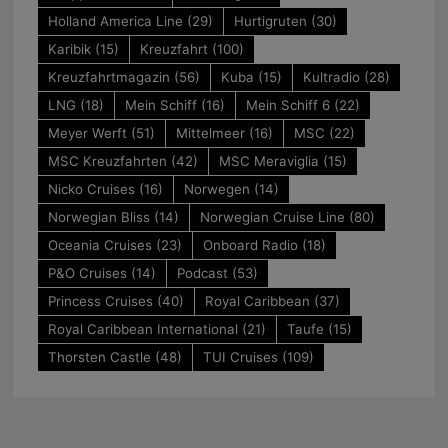
Holland America Line
(29)
Hurtigruten
(30)
Karibik
(15)
Kreuzfahrt
(100)
Kreuzfahrtmagazin
(56)
Kuba
(15)
Kultradio
(28)
LNG
(18)
Mein Schiff
(16)
Mein Schiff 6
(22)
Meyer Werft
(51)
Mittelmeer
(16)
MSC
(22)
MSC Kreuzfahrten
(42)
MSC Meraviglia
(15)
Nicko Cruises
(16)
Norwegen
(14)
Norwegian Bliss
(14)
Norwegian Cruise Line
(80)
Oceania Cruises
(23)
Onboard Radio
(18)
P&O Cruises
(14)
Podcast
(53)
Princess Cruises
(40)
Royal Caribbean
(37)
Royal Caribbean International
(21)
Taufe
(15)
Thorsten Castle
(48)
TUI Cruises
(109)