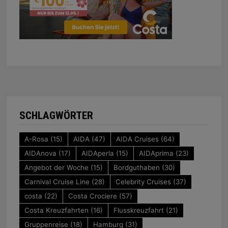
SCHLAGWÖRTER
A-Rosa
(15)
AIDA
(47)
AIDA Cruises
(64)
AIDAnova
(17)
AIDAperla
(15)
AIDAprima
(23)
Angebot der Woche
(15)
Bordguthaben
(30)
Carnival Cruise Line
(28)
Celebrity Cruises
(37)
costa
(22)
Costa Crociere
(57)
Costa Kreuzfahrten
(16)
Flusskreuzfahrt
(21)
Gruppenreise
(18)
Hamburg
(31)