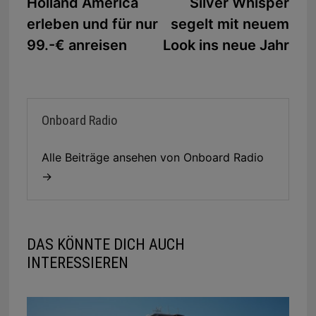
Beitrag:
Beit
Holland America
Silver Whisper
erleben und für nur
segelt mit neuem
99.-€ anreisen
Look ins neue Jahr
Onboard Radio
Alle Beiträge ansehen von Onboard Radio
→
DAS KÖNNTE DICH AUCH
INTERESSIEREN