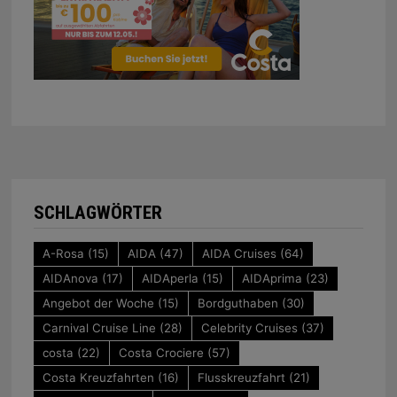
SCHLAGWÖRTER
A-Rosa
(15)
AIDA
(47)
AIDA Cruises
(64)
AIDAnova
(17)
AIDAperla
(15)
AIDAprima
(23)
Angebot der Woche
(15)
Bordguthaben
(30)
Carnival Cruise Line
(28)
Celebrity Cruises
(37)
costa
(22)
Costa Crociere
(57)
Costa Kreuzfahrten
(16)
Flusskreuzfahrt
(21)