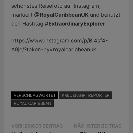
schönstes Reisefoto auf Instagram,
markiert
@RoyalCaribbeanUK
und benutzt
den Hashtag
#ExtraordinaryExplorer
.
https://www.instagram.com/p/BI4sf4-
A9je/?taken-by=royalcaribbeanuk
VERSCHLAGWORTET
KREUZFAHRTREPORTER
ROYAL CARIBBEAN
Beitragsnavigation
Vorheriger
Näc
VORHERIGER BEITRAG
NÄCHSTER BEITRAG