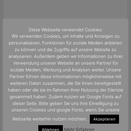
Diese Webseite verwendet Cookies:
Wir verwenden Cookies, um Inhalte und Anzeigen zu
personalisieren, Funktionen für soziale Medien anbieten
zu können und die Zugriffe auf unsere Website zu
Wir freuen uns auf Ihre Empfehlung
analysieren. Außerdem geben wir Informationen zu Ihrer
Kreuzfahrtreisebüro Onboard Radio
Verwendung unserer Website an unsere Partner für
soziale Medien, Werbung und Analysen weiter. Unsere
golocal.de - das Portal zum
Partner führen diese Informationen möglicherweise mit
Bewerten, erleben und dabei sein.
weiteren Daten zusammen, die Sie ihnen bereitgestellt
haben oder die sie im Rahmen Ihrer Nutzung der Dienste
gesammelt haben. Zudem nutzen wir Google Fonts auf
dieser Seite. Bitte geben Sie uns Ihre Einwilligung zu
unseren Cookies und google Fonts, wenn Sie unsere
Webseite weiterhin nutzen möchten..
Akzeptieren
Mehr Erfahren
Ablehnen