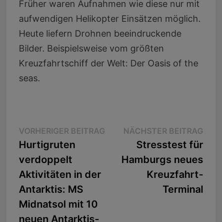
Früher waren Aufnahmen wie diese nur mit
aufwendigen Helikopter Einsätzen möglich.
Heute liefern Drohnen beeindruckende
Bilder. Beispielsweise vom größten
Kreuzfahrtschiff der Welt: Der Oasis of the
seas.
Beitragsnavigation
Vorheriger
Näc
VORHERIGER BEITRAG
NÄCHSTER BEITRAG
Beitrag:
Beit
Hurtigruten
Stresstest für
verdoppelt
Hamburgs neues
Aktivitäten in der
Kreuzfahrt-
Antarktis: MS
Terminal
Midnatsol mit 10
neuen Antarktis-