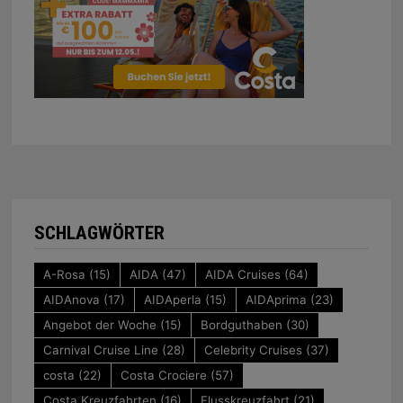
SCHLAGWÖRTER
A-Rosa
(15)
AIDA
(47)
AIDA Cruises
(64)
AIDAnova
(17)
AIDAperla
(15)
AIDAprima
(23)
Angebot der Woche
(15)
Bordguthaben
(30)
Carnival Cruise Line
(28)
Celebrity Cruises
(37)
costa
(22)
Costa Crociere
(57)
Costa Kreuzfahrten
(16)
Flusskreuzfahrt
(21)